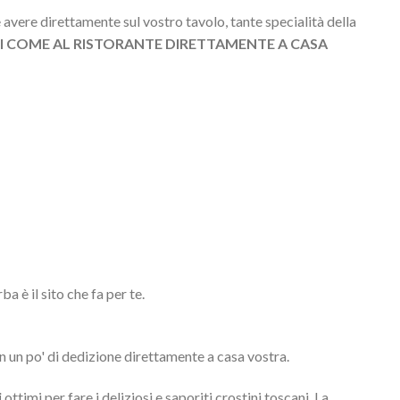
 avere direttamente sul vostro tavolo, tante specialità della
 COME AL RISTORANTE DIRETTAMENTE A CASA
 è il sito che fa per te.
n un po' di dedizione direttamente a casa vostra.
i
ottimi per fare i deliziosi e saporiti crostini toscani. La