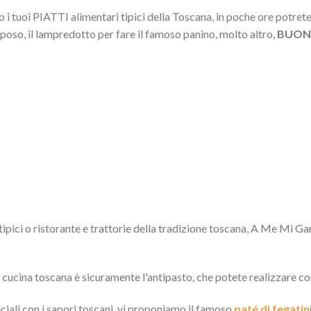
i tuoi PIATTI alimentari tipici della Toscana, in poche ore potrete
eposo, il lampredotto per fare il famoso panino, molto altro,
BUONI
pici o ristorante e trattorie della tradizione toscana, A Me Mi Garba
a cucina toscana è sicuramente l'antipasto, che potete realizzare co
eciali con i sapori toscani, vi proponiamo il famoso
paté di fegatin