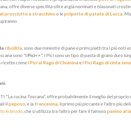
ana, offre diverse specilità oltre ai già nominati e blasonati crostini
 al prosciutto e stracchino
o le
polpette di patate di Lucca
. Ma
stupiranno
 la
ribollita
, sono due minestre di pane e primi piatti tra i più noti e
oscana sono "
i Pici<>
". I Pici sono un tipo di pasta di grano duro 
 a ricette come
i Pici al Ragù di Chianina
e
I Pici Ragù di cinta sen
ani.
I "La cucina Toscana", offre probabilmente il meglio del proprio rep
li il
peposo
, e la
francesina
, il primo più piccante e l'altro più de
to in brodo
, che si utilizza tra l'altro per fare il famoso
panino al 