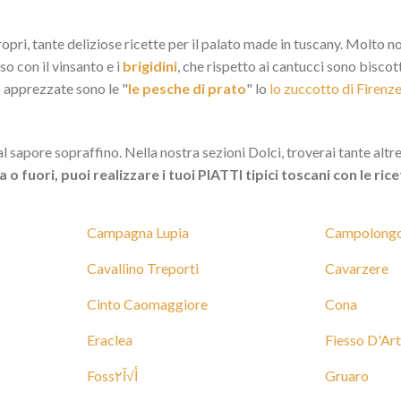
ropri, tante deliziose ricette per il palato made in tuscany. Molto noti
so con il vinsanto e i
brigidini
, che rispetto ai cantucci sono biscot
o apprezzate sono le "
le pesche di prato
" lo
lo zuccotto di Firenz
l sapore sopraffino. Nella nostra sezioni Dolci, troverai tante altre
o fuori, puoi realizzare i tuoi PIATTI tipici toscani con le ri
Campagna Lupia
Campolongo
Cavallino Treporti
Cavarzere
Cinto Caomaggiore
Cona
Eraclea
Fiesso D'Art
Fossﺃ√ﺁ٢
Gruaro