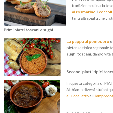
tradizione culinaria tosc
al rosmarino
, i
coccoli
tanti altri piatti che vi 
Primi piatti toscani e sughi.
La pappa al pomodoro
e
pietanza tipica regionale t
sughi toscani
, dando vita
Secondi piatti tipici tosc
In questa categoria di PIATT
Abbiamo diversi stufani qua
all'uccelletto
e il
lampredot