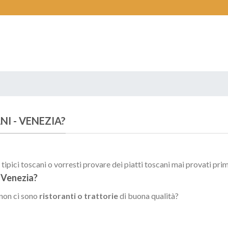
NI -
VENEZIA
?
ipici toscani o vorresti provare dei piatti toscani mai provati pri
i
Venezia
?
 non ci sono
ristoranti o trattorie
di buona qualità?