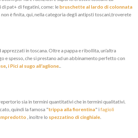
 di pat+ di fegatini, come: le
bruschette al lardo di colonnata
 non è finita, qui, nella categoria degli antipsti toscani,troverete
d apprezzati in toscana. Oltre a pappa e ribollita, un'altra
lungo e spesso, che si prestano ad un abbinamento perfetto con
ese
,
i Pici al sugo all'aglione
.
.
ertorio sia in termini quantitativi che in termini qualitativi.
licato, quindi la famosa "
trippa alla fiorentina
" i
fagioli
lampredotto
, inoltre lo
spezzatino di cinghiale
.