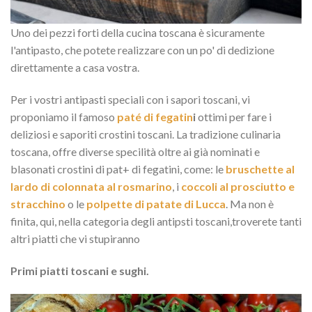
Uno dei pezzi forti della cucina toscana è sicuramente
l'antipasto, che potete realizzare con un po' di dedizione
direttamente a casa vostra.
Per i vostri antipasti speciali con i sapori toscani, vi
proponiamo il famoso
paté di fegatin
i
ottimi per fare i
deliziosi e saporiti crostini toscani. La tradizione culinaria
toscana, offre diverse specilità oltre ai già nominati e
blasonati crostini di pat+ di fegatini, come: le
bruschette al
lardo di colonnata al rosmarino
, i
coccoli al prosciutto e
stracchino
o le
polpette di patate di Lucca
. Ma non è
finita, qui, nella categoria degli antipsti toscani,troverete tanti
altri piatti che vi stupiranno
Primi piatti toscani e sughi.