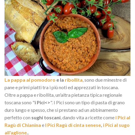
La pappa al pomodoro
e la
ribollita
, sono due minestre di
pane e primi piatti tra i più noti ed apprezzati in toscana.
Oltre a pappa e ribollita, un'altra pietanza tipica regionale
toscana sono "
i Pici<>
". I Pici sono un tipo di pasta di grano
duro lungo e spesso, che si prestano ad un abbinamento
perfetto con
sughi toscani
, dando vita a ricette come
i Pici al
Ragù di Chianina
e
I Pici Ragù di cinta senese
,
i Pici al sugo
all'aglione
.
.