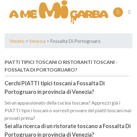
Skip
to
content
Veneto
>
Venezia
> Fossalta Di Portogruaro
PIATTI TIPICI TOSCANI O RISTORANTI TOSCANI -
FOSSALTA DI PORTOGRUARO?
Cerchi PIATTI tipici toscani a
Fossalta Di
Portogruaro
in provincia di
Venezia
?
Sei un appassionato della cucina toscana? Apprezzi già i
PIATTI tipici toscani o vorresti provare dei piatti toscani mai
provati prima?
Sei alla ricerca di un
ristorate toscano
a
Fossalta Di
Portogruaro
in provincia di
Venezia
?