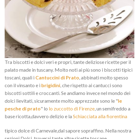
Tra biscotti e dolci veri e propri, tante deliziose ricette per il
palato made in tuscany. Molto noti ai più sono i biscotti tipici
toscani, quali i
Cantuccini di Prato
, abbinati molto spesso
con il vinsanto e i
brigidini
, che rispetto ai cantucci sono
biscotti sottili e croccanti. Se andiamo invece nel mondo dei
dolci lievitati, sicuramente molto apprezzate sono le "
le
pesche di prato
" lo
lo zuccotto di Firenze
, un semifreddo a
base ricotta,davvero delizio e la
Schiacciata alla fiorentina
tipico dolce di Carnevale,dal sapore sopraffino. Nella nostra
sezioni Dolci, troverai tante altre ricette toscane.