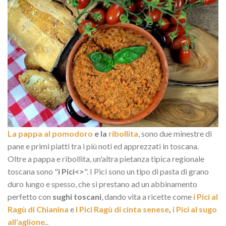
La pappa al pomodoro
e la
ribollita
, sono due minestre di
pane e primi piatti tra i più noti ed apprezzati in toscana.
Oltre a pappa e ribollita, un'altra pietanza tipica regionale
toscana sono "
i Pici<>
". I Pici sono un tipo di pasta di grano
duro lungo e spesso, che si prestano ad un abbinamento
perfetto con
sughi toscani
, dando vita a ricette come
i Pici al
Ragù di Chianina
e
I Pici Ragù di cinta senese
,
i Pici al sugo
all'aglione
.
.