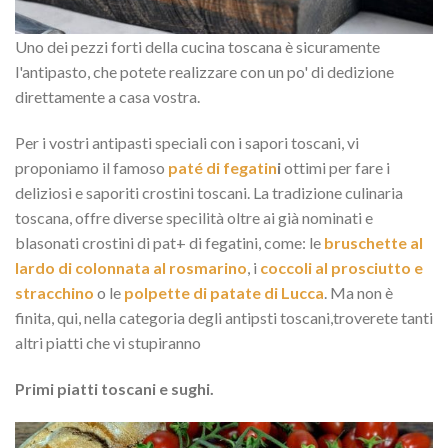
Uno dei pezzi forti della cucina toscana è sicuramente
l'antipasto, che potete realizzare con un po' di dedizione
direttamente a casa vostra.
Per i vostri antipasti speciali con i sapori toscani, vi
proponiamo il famoso
paté di fegatin
i
ottimi per fare i
deliziosi e saporiti crostini toscani. La tradizione culinaria
toscana, offre diverse specilità oltre ai già nominati e
blasonati crostini di pat+ di fegatini, come: le
bruschette al
lardo di colonnata al rosmarino
, i
coccoli al prosciutto e
stracchino
o le
polpette di patate di Lucca
. Ma non è
finita, qui, nella categoria degli antipsti toscani,troverete tanti
altri piatti che vi stupiranno
Primi piatti toscani e sughi.