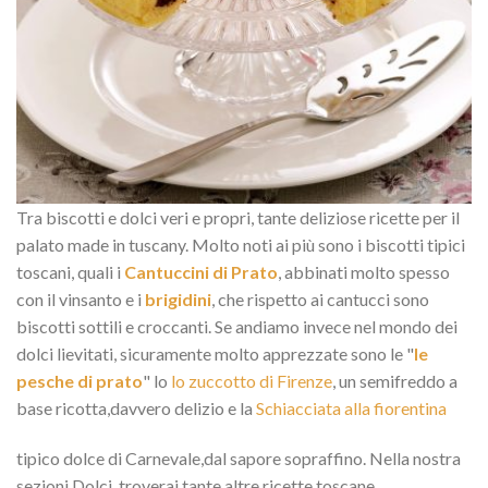
Tra biscotti e dolci veri e propri, tante deliziose ricette per il
palato made in tuscany. Molto noti ai più sono i biscotti tipici
toscani, quali i
Cantuccini di Prato
, abbinati molto spesso
con il vinsanto e i
brigidini
, che rispetto ai cantucci sono
biscotti sottili e croccanti. Se andiamo invece nel mondo dei
dolci lievitati, sicuramente molto apprezzate sono le "
le
pesche di prato
" lo
lo zuccotto di Firenze
, un semifreddo a
base ricotta,davvero delizio e la
Schiacciata alla fiorentina
tipico dolce di Carnevale,dal sapore sopraffino. Nella nostra
sezioni Dolci, troverai tante altre ricette toscane.