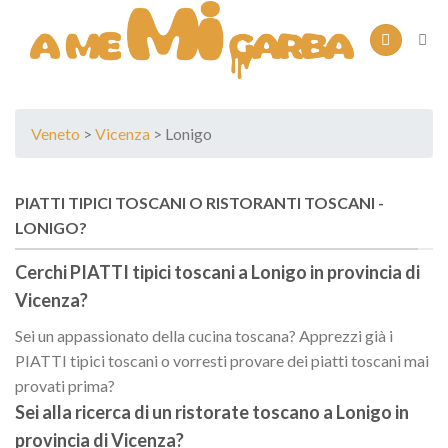
Skip
to
content
Veneto
>
Vicenza
> Lonigo
PIATTI TIPICI TOSCANI O RISTORANTI TOSCANI -
LONIGO?
Cerchi PIATTI tipici toscani a
Lonigo
in provincia di
Vicenza
?
Sei un appassionato della cucina toscana? Apprezzi già i
PIATTI tipici toscani o vorresti provare dei piatti toscani mai
provati prima?
Sei alla ricerca di un
ristorate toscano
a
Lonigo
in
provincia di
Vicenza
?