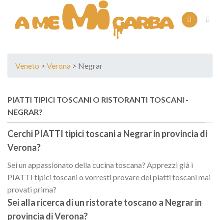
Skip
to
content
Veneto
>
Verona
> Negrar
PIATTI TIPICI TOSCANI O RISTORANTI TOSCANI -
NEGRAR?
Cerchi PIATTI tipici toscani a
Negrar
in provincia di
Verona
?
Sei un appassionato della cucina toscana? Apprezzi già i
PIATTI tipici toscani o vorresti provare dei piatti toscani mai
provati prima?
Sei alla ricerca di un
ristorate toscano
a
Negrar
in
provincia di
Verona
?