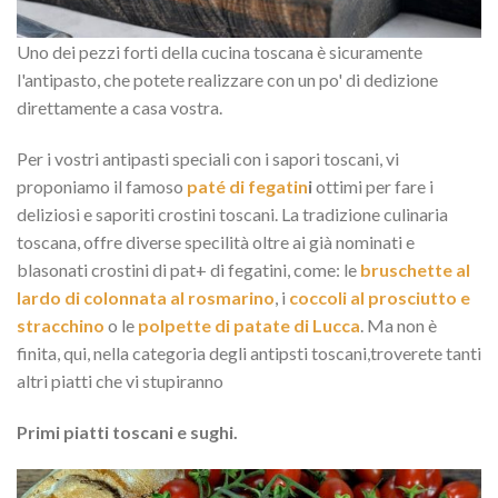
Uno dei pezzi forti della cucina toscana è sicuramente
l'antipasto, che potete realizzare con un po' di dedizione
direttamente a casa vostra.
Per i vostri antipasti speciali con i sapori toscani, vi
proponiamo il famoso
paté di fegatin
i
ottimi per fare i
deliziosi e saporiti crostini toscani. La tradizione culinaria
toscana, offre diverse specilità oltre ai già nominati e
blasonati crostini di pat+ di fegatini, come: le
bruschette al
lardo di colonnata al rosmarino
, i
coccoli al prosciutto e
stracchino
o le
polpette di patate di Lucca
. Ma non è
finita, qui, nella categoria degli antipsti toscani,troverete tanti
altri piatti che vi stupiranno
Primi piatti toscani e sughi.