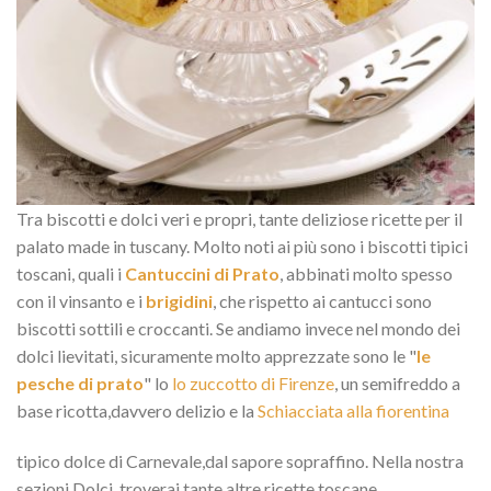
Tra biscotti e dolci veri e propri, tante deliziose ricette per il
palato made in tuscany. Molto noti ai più sono i biscotti tipici
toscani, quali i
Cantuccini di Prato
, abbinati molto spesso
con il vinsanto e i
brigidini
, che rispetto ai cantucci sono
biscotti sottili e croccanti. Se andiamo invece nel mondo dei
dolci lievitati, sicuramente molto apprezzate sono le "
le
pesche di prato
" lo
lo zuccotto di Firenze
, un semifreddo a
base ricotta,davvero delizio e la
Schiacciata alla fiorentina
tipico dolce di Carnevale,dal sapore sopraffino. Nella nostra
sezioni Dolci, troverai tante altre ricette toscane.