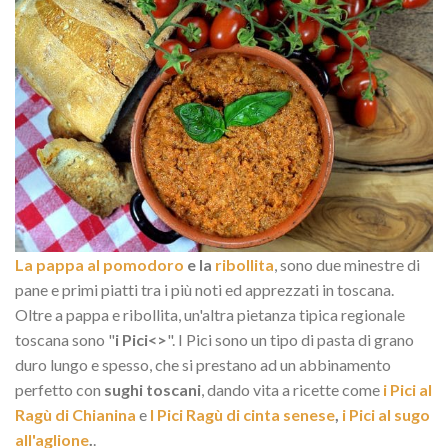
La pappa al pomodoro
e la
ribollita
, sono due minestre di
pane e primi piatti tra i più noti ed apprezzati in toscana.
Oltre a pappa e ribollita, un'altra pietanza tipica regionale
toscana sono "
i Pici<>
". I Pici sono un tipo di pasta di grano
duro lungo e spesso, che si prestano ad un abbinamento
perfetto con
sughi toscani
, dando vita a ricette come
i Pici al
Ragù di Chianina
e
I Pici Ragù di cinta senese
,
i Pici al sugo
all'aglione
.
.