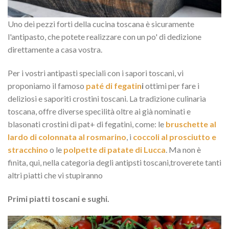
Uno dei pezzi forti della cucina toscana è sicuramente
l'antipasto, che potete realizzare con un po' di dedizione
direttamente a casa vostra.
Per i vostri antipasti speciali con i sapori toscani, vi
proponiamo il famoso
paté di fegatin
i
ottimi per fare i
deliziosi e saporiti crostini toscani. La tradizione culinaria
toscana, offre diverse specilità oltre ai già nominati e
blasonati crostini di pat+ di fegatini, come: le
bruschette al
lardo di colonnata al rosmarino
, i
coccoli al prosciutto e
stracchino
o le
polpette di patate di Lucca
. Ma non è
finita, qui, nella categoria degli antipsti toscani,troverete tanti
altri piatti che vi stupiranno
Primi piatti toscani e sughi.