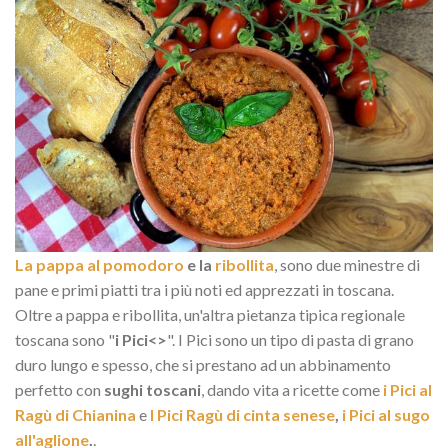
La pappa al pomodoro
e la
ribollita
, sono due minestre di
pane e primi piatti tra i più noti ed apprezzati in toscana.
Oltre a pappa e ribollita, un'altra pietanza tipica regionale
toscana sono "
i Pici<>
". I Pici sono un tipo di pasta di grano
duro lungo e spesso, che si prestano ad un abbinamento
perfetto con
sughi toscani
, dando vita a ricette come
i Pici al
Ragù di Chianina
e
I Pici Ragù di cinta senese
,
i Pici al sugo
all'aglione
.
.