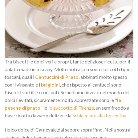
Tra biscotti e dolci veri e propri, tante deliziose ricette per il
palato made in tuscany. Molto noti ai più sono i biscotti tipici
toscani, quali i
Cantuccini di Prato
, abbinati molto spesso
con il vinsanto e i
brigidini
, che rispetto ai cantucci sono
biscotti sottili e croccanti. Se andiamo invece nel mondo dei
dolci lievitati, sicuramente molto apprezzate sono le "
le
pesche di prato
" lo
lo zuccotto di Firenze
, un semifreddo a
base ricotta,davvero delizio e la
Schiacciata alla fiorentina
tipico dolce di Carnevale,dal sapore sopraffino. Nella nostra
sezioni Dolci, troverai tante altre ricette toscane.