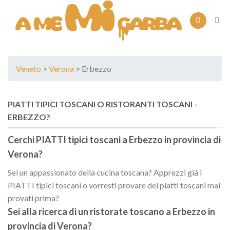
Skip
to
content
Veneto
>
Verona
> Erbezzo
PIATTI TIPICI TOSCANI O RISTORANTI TOSCANI -
ERBEZZO?
Cerchi PIATTI tipici toscani a
Erbezzo
in provincia di
Verona
?
Sei un appassionato della cucina toscana? Apprezzi già i
PIATTI tipici toscani o vorresti provare dei piatti toscani mai
provati prima?
Sei alla ricerca di un
ristorate toscano
a
Erbezzo
in
provincia di
Verona
?