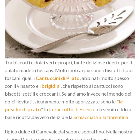
Tra biscotti e dolci veri e propri, tante deliziose ricette per il
palato made in tuscany. Molto noti ai più sono i biscotti tipici
toscani, quali i
Cantuccini di Prato
, abbinati molto spesso
con il vinsanto e i
brigidini
, che rispetto ai cantucci sono
biscotti sottili e croccanti. Se andiamo invece nel mondo dei
dolci lievitati, sicuramente molto apprezzate sono le "
le
pesche di prato
" lo
lo zuccotto di Firenze
, un semifreddo a
base ricotta,davvero delizio e la
Schiacciata alla fiorentina
tipico dolce di Carnevale,dal sapore sopraffino. Nella nostra
sezioni Dolci, troverai tante altre ricette toscane.