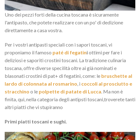
Uno dei pezzi forti della cucina toscana è sicuramente
l'antipasto, che potete realizzare con un po' di dedizione
direttamente a casa vostra.
Per i vostri antipasti speciali con i sapori toscani, vi
proponiamo il famoso
paté di fegatin
i
ottimi per fare i
deliziosi e saporiti crostini toscani. La tradizione culinaria
toscana, offre diverse specilità oltre ai già nominati e
blasonati crostini di pat+ di fegatini, come: le
bruschette al
lardo di colonnata al rosmarino
, i
coccoli al prosciutto e
stracchino
o le
polpette di patate di Lucca
. Ma non è
finita, qui, nella categoria degli antipsti toscani,troverete tanti
altri piatti che vi stupiranno
Primi piatti toscani e sughi.