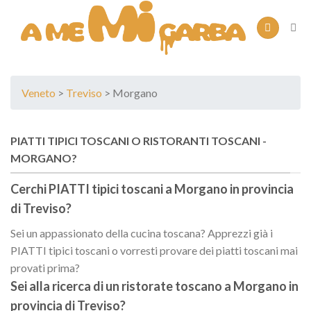
Skip
to
content
Veneto
>
Treviso
> Morgano
PIATTI TIPICI TOSCANI O RISTORANTI TOSCANI -
MORGANO?
Cerchi PIATTI tipici toscani a
Morgano
in provincia
di
Treviso
?
Sei un appassionato della cucina toscana? Apprezzi già i
PIATTI tipici toscani o vorresti provare dei piatti toscani mai
provati prima?
Sei alla ricerca di un
ristorate toscano
a
Morgano
in
provincia di
Treviso
?