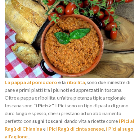
La pappa al pomodoro
e la
ribollita
, sono due minestre di
pane e primi piatti tra i più noti ed apprezzati in toscana.
Oltre a pappa e ribollita, un'altra pietanza tipica regionale
toscana sono "
i Pici<>
". I Pici sono un tipo di pasta di grano
duro lungo e spesso, che si prestano ad un abbinamento
perfetto con
sughi toscani
, dando vita a ricette come
i Pici al
Ragù di Chianina
e
I Pici Ragù di cinta senese
,
i Pici al sugo
all'aglione
.
.