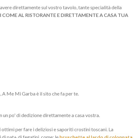
avere direttamente sul vostro tavolo, tante specialità della
 COME AL RISTORANTE E DIRETTAMENTE A CASA TUA
, A Me Mi Garba è il sito che fa per te.
n un po' di dedizione direttamente a casa vostra.
i
ottimi per fare i deliziosi e saporiti crostini toscani. La
 di pat+ di fegatini, come: le
bruschette al lardo di colonnata