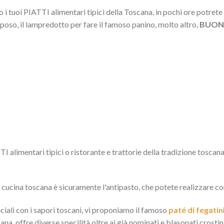
i tuoi PIATTI alimentari tipici della Toscana, in pochi ore potrete 
eposo, il lampredotto per fare il famoso panino, molto altro,
BUONI
I alimentari tipici o ristorante e trattorie della tradizione toscana
a cucina toscana è sicuramente l'antipasto, che potete realizzare co
eciali con i sapori toscani, vi proponiamo il famoso
paté di fegatin
ana, offre diverse specilità oltre ai già nominati e blasonati crostini