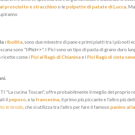
 al prosciutto e stracchino
o le
polpette di patate di Lucca
. Ma
stupiranno
 la
ribollita
, sono due minestre di pane e primi piatti tra i più noti e
oscana sono "
i Pici<>
". I Pici sono un tipo di pasta di grano duro 
 a ricette come
i Pici al Ragù di Chianina
e
I Pici Ragù di cinta sen
ani.
I "La cucina Toscan", offre probabilmente il meglio del proprio repe
li il
peposo
, e la
francesina
, il primo più piccante e l'altro più de
to in brodo
, che si utilizza tra l'altro per fare il famoso
panino al 