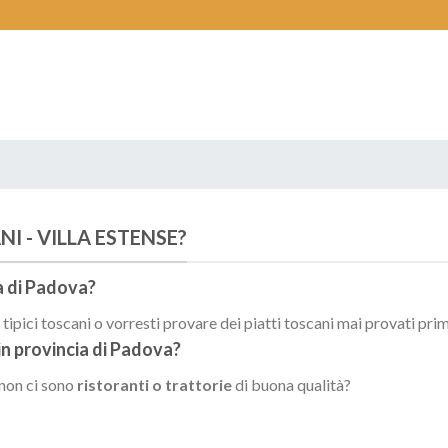
I - VILLA ESTENSE?
a di
Padova
?
ipici toscani o vorresti provare dei piatti toscani mai provati pri
in provincia di
Padova
?
 non ci sono
ristoranti o trattorie
di buona qualità?