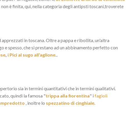
 non è finita, qui, nella categoria degli antipsti toscani,troverete
d apprezzati in toscana. Oltre a pappa e ribollita, un'altra
lungo e spesso, che si prestano ad un abbinamento perfetto con
ese
,
i Pici al sugo all'aglione
.
.
rtorio sia in termini quantitativi che in termini qualitativi.
licato, quindi la famosa "
trippa alla fiorentina
" i
fagioli
lampredotto
, inoltre lo
spezzatino di cinghiale
.