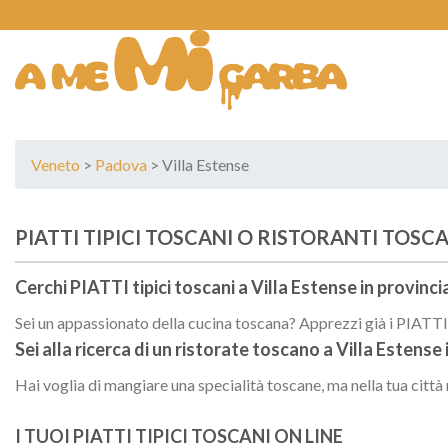
Skip
to
content
Veneto
>
Padova
> Villa Estense
PIATTI TIPICI TOSCANI O RISTORANTI TOSCAN
Cerchi PIATTI tipici toscani a
Villa Estense
in provinci
Sei un appassionato della cucina toscana? Apprezzi già i PIATTI t
Sei alla ricerca di un
ristorate toscano
a
Villa Estense
Hai voglia di mangiare una specialità toscane, ma nella tua città
I TUOI PIATTI TIPICI TOSCANI ON LINE