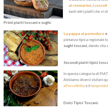
al rosmarino
, i
coccoli
tanti altri piatti che vi 
Primi piatti toscani e sughi.
La pappa al pomodoro
e
pietanza tipica regionale t
sughi toscani
, dando vita
Secondi piatti tipici tosc
In questa categoria di PIATT
Abbiamo diversi stufani qua
all'uccelletto
e il
lampredot
Dolci Tipici Toscani.