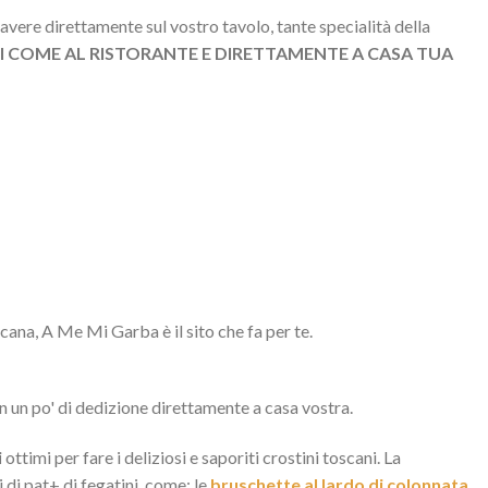
avere direttamente sul vostro tavolo, tante specialità della
 COME AL RISTORANTE E DIRETTAMENTE A CASA TUA
scana, A Me Mi Garba è il sito che fa per te.
n un po' di dedizione direttamente a casa vostra.
i
ottimi per fare i deliziosi e saporiti crostini toscani. La
 di pat+ di fegatini, come: le
bruschette al lardo di colonnata