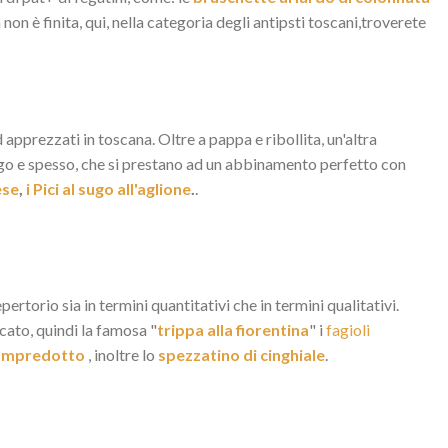
 non è finita, qui, nella categoria degli antipsti toscani,troverete
d apprezzati in toscana. Oltre a pappa e ribollita, un'altra
lungo e spesso, che si prestano ad un abbinamento perfetto con
ese
,
i Pici al sugo all'aglione
.
.
rtorio sia in termini quantitativi che in termini qualitativi.
licato, quindi la famosa "
trippa alla fiorentina
" i
fagioli
lampredotto
, inoltre lo
spezzatino di cinghiale
.