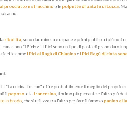
 al prosciutto e stracchino
o le
polpette di patate di Lucca
. Ma
stupiranno
 la
ribollita
, sono due minestre di pane e primi piatti tra i più noti e
oscana sono "
i Pici<>
". I Pici sono un tipo di pasta di grano duro 
 a ricette come
i Pici al Ragù di Chianina
e
I Pici Ragù di cinta sen
ani.
I "La cucina Toscan", offre probabilmente il meglio del proprio repe
li il
peposo
, e la
francesina
, il primo più piccante e l'altro più de
to in brodo
, che si utilizza tra l'altro per fare il famoso
panino al 