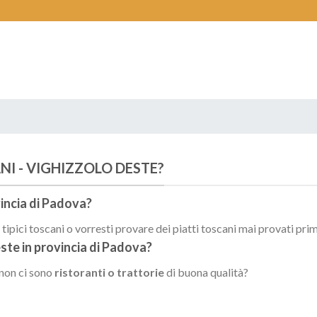
NI - VIGHIZZOLO DESTE?
incia di
Padova
?
ipici toscani o vorresti provare dei piatti toscani mai provati pri
este
in provincia di
Padova
?
 non ci sono
ristoranti o trattorie
di buona qualità?