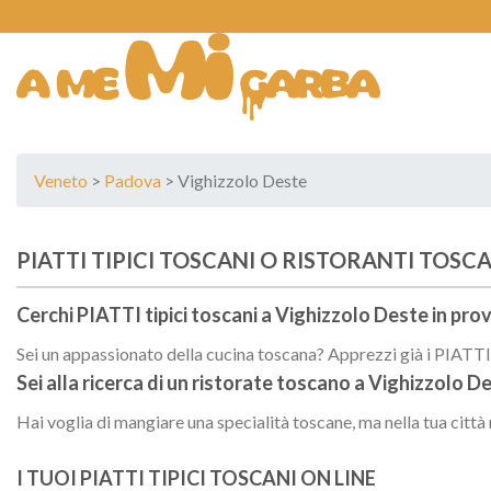
Skip
to
content
Veneto
>
Padova
> Vighizzolo Deste
PIATTI TIPICI TOSCANI O RISTORANTI TOSCA
Cerchi PIATTI tipici toscani a
Vighizzolo Deste
in prov
Sei un appassionato della cucina toscana? Apprezzi già i PIATTI t
Sei alla ricerca di un
ristorate toscano
a
Vighizzolo D
Hai voglia di mangiare una specialità toscane, ma nella tua città
I TUOI PIATTI TIPICI TOSCANI ON LINE