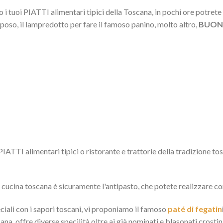
i tuoi PIATTI alimentari tipici della Toscana, in pochi ore potrete 
eposo, il lampredotto per fare il famoso panino, molto altro,
BUONI
PIATTI alimentari tipici o ristorante e trattorie della tradizione to
a cucina toscana è sicuramente l'antipasto, che potete realizzare co
eciali con i sapori toscani, vi proponiamo il famoso
paté di fegatin
ana, offre diverse specilità oltre ai già nominati e blasonati crostini