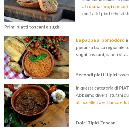
al rosmarino
, i
coccoli
tanti altri piatti che vi 
Primi piatti toscani e sughi.
La pappa al pomodoro
e
pietanza tipica regionale t
sughi toscani
, dando vita
Secondi piatti tipici tosc
In questa categoria di PIATT
Abbiamo diversi stufani qua
all'uccelletto
e il
lampredot
Dolci Tipici Toscani.