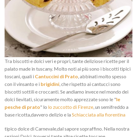
Tra biscotti e dolci veri e propri, tante deliziose ricette per il
palato made in tuscany. Molto noti ai più sono i biscotti tipici
toscani, quali i
Cantuccini di Prato
, abbinati molto spesso
con il vinsanto e i
brigidini
, che rispetto ai cantucci sono
biscotti sottili e croccanti. Se andiamo invece nel mondo dei
dolci lievitati, sicuramente molto apprezzate sono le "
le
pesche di prato
" lo
lo zuccotto di Firenze
, un semifreddo a
base ricotta,davvero delizio e la
Schiacciata alla fiorentina
tipico dolce di Carnevale,dal sapore sopraffino. Nella nostra
sezioni Dolci, troverai tante altre ricette toscane.