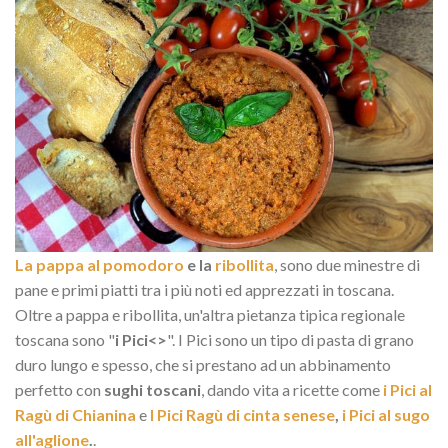
La pappa al pomodoro
e la
ribollita
, sono due minestre di
pane e primi piatti tra i più noti ed apprezzati in toscana.
Oltre a pappa e ribollita, un'altra pietanza tipica regionale
toscana sono "
i Pici<>
". I Pici sono un tipo di pasta di grano
duro lungo e spesso, che si prestano ad un abbinamento
perfetto con
sughi toscani
, dando vita a ricette come
i Pici al
Ragù di Chianina
e
I Pici Ragù di cinta senese
,
i Pici al sugo
all'aglione
.
.