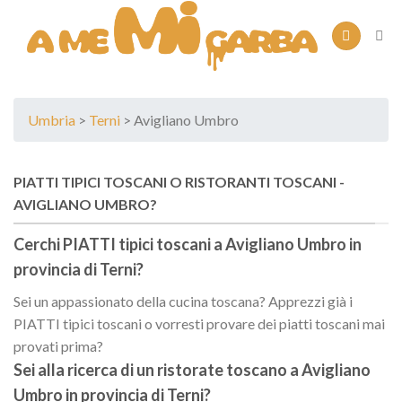
Skip
to
content
Umbria
>
Terni
> Avigliano Umbro
PIATTI TIPICI TOSCANI O RISTORANTI TOSCANI -
AVIGLIANO UMBRO?
Cerchi PIATTI tipici toscani a
Avigliano Umbro
in
provincia di
Terni
?
Sei un appassionato della cucina toscana? Apprezzi già i
PIATTI tipici toscani o vorresti provare dei piatti toscani mai
provati prima?
Sei alla ricerca di un
ristorate toscano
a
Avigliano
Umbro
in provincia di
Terni
?