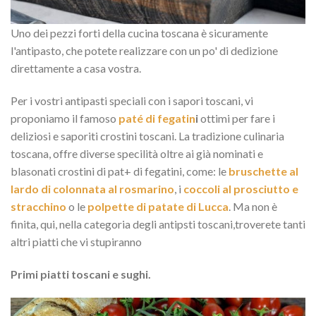
Uno dei pezzi forti della cucina toscana è sicuramente
l'antipasto, che potete realizzare con un po' di dedizione
direttamente a casa vostra.
Per i vostri antipasti speciali con i sapori toscani, vi
proponiamo il famoso
paté di fegatin
i
ottimi per fare i
deliziosi e saporiti crostini toscani. La tradizione culinaria
toscana, offre diverse specilità oltre ai già nominati e
blasonati crostini di pat+ di fegatini, come: le
bruschette al
lardo di colonnata al rosmarino
, i
coccoli al prosciutto e
stracchino
o le
polpette di patate di Lucca
. Ma non è
finita, qui, nella categoria degli antipsti toscani,troverete tanti
altri piatti che vi stupiranno
Primi piatti toscani e sughi.