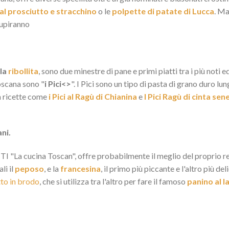
 al prosciutto e stracchino
o le
polpette di patate di Lucca
. Ma
stupiranno
 la
ribollita
, sono due minestre di pane e primi piatti tra i più noti e
oscana sono "
i Pici<>
". I Pici sono un tipo di pasta di grano duro 
 a ricette come
i Pici al Ragù di Chianina
e
I Pici Ragù di cinta sen
ani.
I "La cucina Toscan", offre probabilmente il meglio del proprio repe
li il
peposo
, e la
francesina
, il primo più piccante e l'altro più de
to in brodo
, che si utilizza tra l'altro per fare il famoso
panino al 