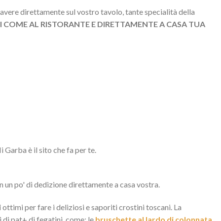
avere direttamente sul vostro tavolo, tante specialità della
 COME AL RISTORANTE E DIRETTAMENTE A CASA TUA
Garba è il sito che fa per te.
n un po' di dedizione direttamente a casa vostra.
i
ottimi per fare i deliziosi e saporiti crostini toscani. La
 di pat+ di fegatini, come: le
bruschette al lardo di colonnata