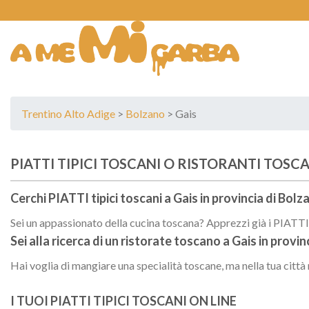
Skip
to
content
Trentino Alto Adige
>
Bolzano
> Gais
PIATTI TIPICI TOSCANI O RISTORANTI TOSCAN
Cerchi PIATTI tipici toscani a
Gais
in provincia di
Bolz
Sei un appassionato della cucina toscana? Apprezzi già i PIATTI t
Sei alla ricerca di un
ristorate toscano
a
Gais
in provin
Hai voglia di mangiare una specialità toscane, ma nella tua città
I TUOI PIATTI TIPICI TOSCANI ON LINE