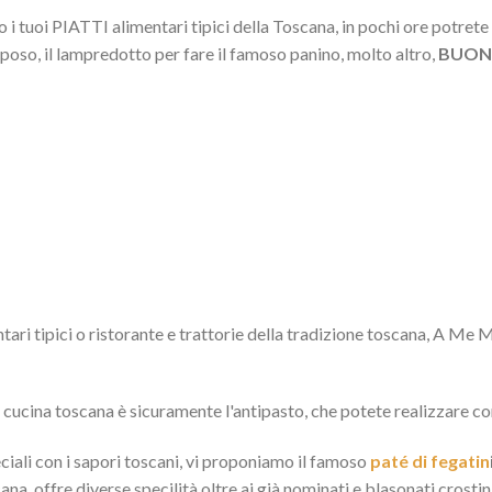
i tuoi PIATTI alimentari tipici della Toscana, in pochi ore potrete 
eposo, il lampredotto per fare il famoso panino, molto altro,
BUONI
ri tipici o ristorante e trattorie della tradizione toscana, A Me Mi 
a cucina toscana è sicuramente l'antipasto, che potete realizzare co
eciali con i sapori toscani, vi proponiamo il famoso
paté di fegatin
ana, offre diverse specilità oltre ai già nominati e blasonati crostini