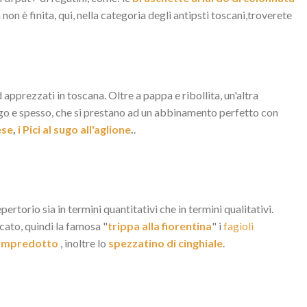
 non è finita, qui, nella categoria degli antipsti toscani,troverete
d apprezzati in toscana. Oltre a pappa e ribollita, un'altra
lungo e spesso, che si prestano ad un abbinamento perfetto con
ese
,
i Pici al sugo all'aglione
.
.
rtorio sia in termini quantitativi che in termini qualitativi.
licato, quindi la famosa "
trippa alla fiorentina
" i
fagioli
lampredotto
, inoltre lo
spezzatino di cinghiale
.