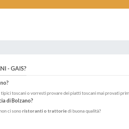
I - GAIS?
ano
?
ipici toscani o vorresti provare dei piatti toscani mai provati pri
cia di
Bolzano
?
 non ci sono
ristoranti o trattorie
di buona qualità?