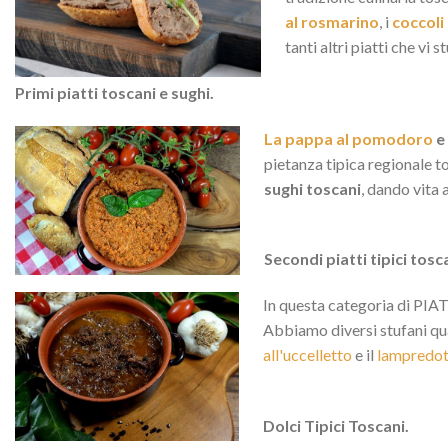
al rosmarino
, i
coccoli
tanti altri piatti che vi 
Primi piatti toscani e sughi.
La pappa al pomodoro
e
pietanza tipica regionale t
sughi toscani
, dando vita
Secondi piatti tipici tosc
In questa categoria di PIATT
Abbiamo diversi stufani qua
all'uccelletto
e il
lampredot
Dolci Tipici Toscani.