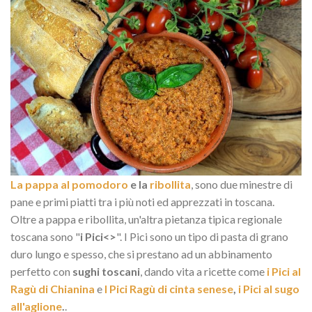
La pappa al pomodoro
e la
ribollita
, sono due minestre di
pane e primi piatti tra i più noti ed apprezzati in toscana.
Oltre a pappa e ribollita, un'altra pietanza tipica regionale
toscana sono "
i Pici<>
". I Pici sono un tipo di pasta di grano
duro lungo e spesso, che si prestano ad un abbinamento
perfetto con
sughi toscani
, dando vita a ricette come
i Pici al
Ragù di Chianina
e
I Pici Ragù di cinta senese
,
i Pici al sugo
all'aglione
.
.