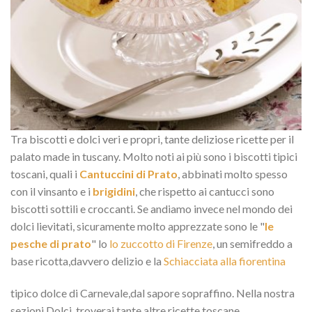
Tra biscotti e dolci veri e propri, tante deliziose ricette per il
palato made in tuscany. Molto noti ai più sono i biscotti tipici
toscani, quali i
Cantuccini di Prato
, abbinati molto spesso
con il vinsanto e i
brigidini
, che rispetto ai cantucci sono
biscotti sottili e croccanti. Se andiamo invece nel mondo dei
dolci lievitati, sicuramente molto apprezzate sono le "
le
pesche di prato
" lo
lo zuccotto di Firenze
, un semifreddo a
base ricotta,davvero delizio e la
Schiacciata alla fiorentina
tipico dolce di Carnevale,dal sapore sopraffino. Nella nostra
sezioni Dolci, troverai tante altre ricette toscane.