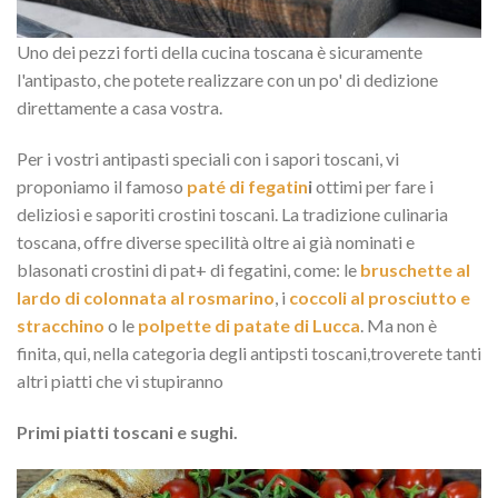
Uno dei pezzi forti della cucina toscana è sicuramente
l'antipasto, che potete realizzare con un po' di dedizione
direttamente a casa vostra.
Per i vostri antipasti speciali con i sapori toscani, vi
proponiamo il famoso
paté di fegatin
i
ottimi per fare i
deliziosi e saporiti crostini toscani. La tradizione culinaria
toscana, offre diverse specilità oltre ai già nominati e
blasonati crostini di pat+ di fegatini, come: le
bruschette al
lardo di colonnata al rosmarino
, i
coccoli al prosciutto e
stracchino
o le
polpette di patate di Lucca
. Ma non è
finita, qui, nella categoria degli antipsti toscani,troverete tanti
altri piatti che vi stupiranno
Primi piatti toscani e sughi.