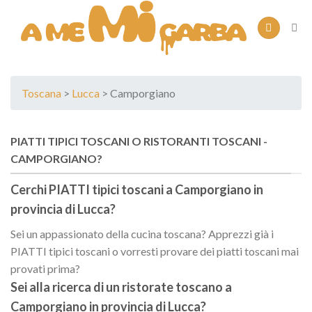
Skip
to
content
Toscana
>
Lucca
> Camporgiano
PIATTI TIPICI TOSCANI O RISTORANTI TOSCANI -
CAMPORGIANO?
Cerchi PIATTI tipici toscani a
Camporgiano
in
provincia di
Lucca
?
Sei un appassionato della cucina toscana? Apprezzi già i
PIATTI tipici toscani o vorresti provare dei piatti toscani mai
provati prima?
Sei alla ricerca di un
ristorate toscano
a
Camporgiano
in provincia di
Lucca
?