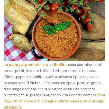
La pappa al pomodoro
e la
ribollita
, sono due minestre di
pane e primi piatti tra i più noti ed apprezzati in toscana.
Oltre a pappa e ribollita, un'altra pietanza tipica regionale
toscana sono "
i Pici<>
". I Pici sono un tipo di pasta di grano
duro lungo e spesso, che si prestano ad un abbinamento
perfetto con
sughi toscani
, dando vita a ricette come
i Pici al
Ragù di Chianina
e
I Pici Ragù di cinta senese
,
i Pici al sugo
all'aglione
.
.