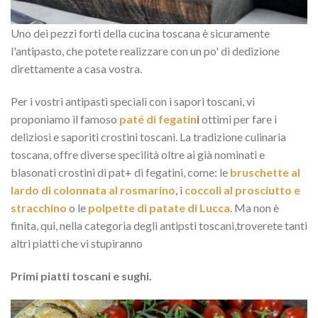
Uno dei pezzi forti della cucina toscana è sicuramente
l'antipasto, che potete realizzare con un po' di dedizione
direttamente a casa vostra.
Per i vostri antipasti speciali con i sapori toscani, vi
proponiamo il famoso
paté di fegatin
i
ottimi per fare i
deliziosi e saporiti crostini toscani. La tradizione culinaria
toscana, offre diverse specilità oltre ai già nominati e
blasonati crostini di pat+ di fegatini, come: le
bruschette al
lardo di colonnata al rosmarino
, i
coccoli al prosciutto e
stracchino
o le
polpette di patate di Lucca
. Ma non è
finita, qui, nella categoria degli antipsti toscani,troverete tanti
altri piatti che vi stupiranno
Primi piatti toscani e sughi.