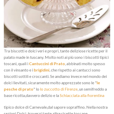
Tra biscotti e dolci veri e propri, tante deliziose ricette per il
palato made in tuscany. Molto noti ai più sono i biscotti tipici
toscani, quali i
Cantuccini di Prato
, abbinati molto spesso
con il vinsanto e i
brigidini
, che rispetto ai cantucci sono
biscotti sottili e croccanti. Se andiamo invece nel mondo dei
dolci lievitati, sicuramente molto apprezzate sono le "
le
pesche di prato
" lo
lo zuccotto di Firenze
, un semifreddo a
base ricotta,davvero delizio e la
Schiacciata alla fiorentina
tipico dolce di Carnevale,dal sapore sopraffino. Nella nostra
sezioni Dolci, troverai tante altre ricette toscane.