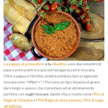
La pappa al pomodoro
e la
ribollita
, sono due minestre di
pane e primi piatti tra i più noti ed apprezzati in toscana.
Oltre a pappa e ribollita, un'altra pietanza tipica regionale
toscana sono "
i Pici<>
". I Pici sono un tipo di pasta di grano
duro lungo e spesso, che si prestano ad un abbinamento
perfetto con
sughi toscani
, dando vita a ricette come
i Pici al
Ragù di Chianina
e
I Pici Ragù di cinta senese
,
i Pici al sugo
all'aglione
.
.