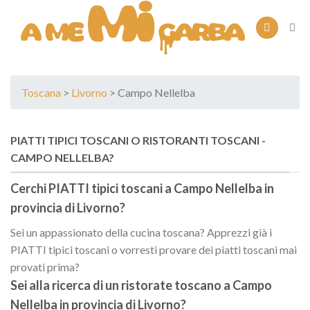
Skip
to
content
Toscana
>
Livorno
> Campo Nellelba
PIATTI TIPICI TOSCANI O RISTORANTI TOSCANI -
CAMPO NELLELBA?
Cerchi PIATTI tipici toscani a
Campo Nellelba
in
provincia di
Livorno
?
Sei un appassionato della cucina toscana? Apprezzi già i
PIATTI tipici toscani o vorresti provare dei piatti toscani mai
provati prima?
Sei alla ricerca di un
ristorate toscano
a
Campo
Nellelba
in provincia di
Livorno
?