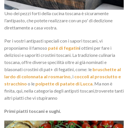
Uno dei pezzi forti della cucina toscana è sicuramente
l'antipasto, che potete realizzare con un po' di dedizione
direttamente a casa vostra.
Per i vostri antipasti speciali con i sapori toscani, vi
proponiamo il famoso
paté di fegatin
i
ottimi per fare i
deliziosi e saporiti crostini toscani. La tradizione culinaria
toscana, offre diverse specilità oltre ai già nominati e
blasonati crostini di pat+ di fegatini, come: le
bruschette al
lardo di colonnata al rosmarino
, i
coccoli al prosciutto e
stracchino
o le
polpette di patate di Lucca
. Ma non è
finita, qui, nella categoria degli antipsti toscani,troverete tanti
altri piatti che vi stupiranno
Primi piatti toscani e sughi.