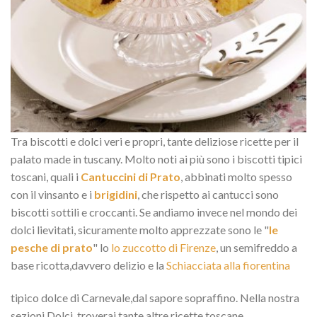
Tra biscotti e dolci veri e propri, tante deliziose ricette per il
palato made in tuscany. Molto noti ai più sono i biscotti tipici
toscani, quali i
Cantuccini di Prato
, abbinati molto spesso
con il vinsanto e i
brigidini
, che rispetto ai cantucci sono
biscotti sottili e croccanti. Se andiamo invece nel mondo dei
dolci lievitati, sicuramente molto apprezzate sono le "
le
pesche di prato
" lo
lo zuccotto di Firenze
, un semifreddo a
base ricotta,davvero delizio e la
Schiacciata alla fiorentina
tipico dolce di Carnevale,dal sapore sopraffino. Nella nostra
sezioni Dolci, troverai tante altre ricette toscane.