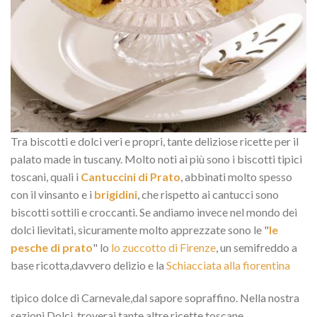
Tra biscotti e dolci veri e propri, tante deliziose ricette per il
palato made in tuscany. Molto noti ai più sono i biscotti tipici
toscani, quali i
Cantuccini di Prato
, abbinati molto spesso
con il vinsanto e i
brigidini
, che rispetto ai cantucci sono
biscotti sottili e croccanti. Se andiamo invece nel mondo dei
dolci lievitati, sicuramente molto apprezzate sono le "
le
pesche di prato
" lo
lo zuccotto di Firenze
, un semifreddo a
base ricotta,davvero delizio e la
Schiacciata alla fiorentina
tipico dolce di Carnevale,dal sapore sopraffino. Nella nostra
sezioni Dolci, troverai tante altre ricette toscane.