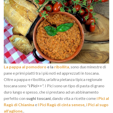
La pappa al pomodoro
e la
ribollita
, sono due minestre di
pane e primi piatti tra i più noti ed apprezzati in toscana.
Oltre a pappa e ribollita, un'altra pietanza tipica regionale
toscana sono "
i Pici<>
". I Pici sono un tipo di pasta di grano
duro lungo e spesso, che si prestano ad un abbinamento
perfetto con
sughi toscani
, dando vita a ricette come
i Pici al
Ragù di Chianina
e
I Pici Ragù di cinta senese
,
i Pici al sugo
all'aglione
.
.