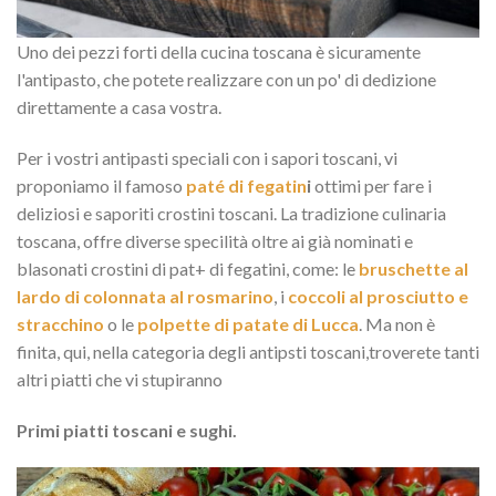
Uno dei pezzi forti della cucina toscana è sicuramente
l'antipasto, che potete realizzare con un po' di dedizione
direttamente a casa vostra.
Per i vostri antipasti speciali con i sapori toscani, vi
proponiamo il famoso
paté di fegatin
i
ottimi per fare i
deliziosi e saporiti crostini toscani. La tradizione culinaria
toscana, offre diverse specilità oltre ai già nominati e
blasonati crostini di pat+ di fegatini, come: le
bruschette al
lardo di colonnata al rosmarino
, i
coccoli al prosciutto e
stracchino
o le
polpette di patate di Lucca
. Ma non è
finita, qui, nella categoria degli antipsti toscani,troverete tanti
altri piatti che vi stupiranno
Primi piatti toscani e sughi.