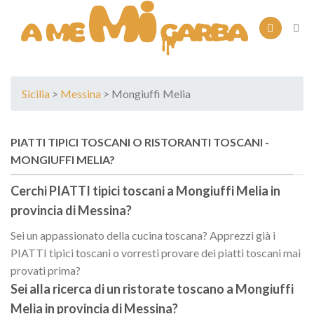
Skip
to
content
Sicilia
>
Messina
> Mongiuffi Melia
PIATTI TIPICI TOSCANI O RISTORANTI TOSCANI -
MONGIUFFI MELIA?
Cerchi PIATTI tipici toscani a
Mongiuffi Melia
in
provincia di
Messina
?
Sei un appassionato della cucina toscana? Apprezzi già i
PIATTI tipici toscani o vorresti provare dei piatti toscani mai
provati prima?
Sei alla ricerca di un
ristorate toscano
a
Mongiuffi
Melia
in provincia di
Messina
?