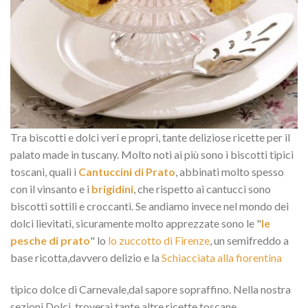
Tra biscotti e dolci veri e propri, tante deliziose ricette per il
palato made in tuscany. Molto noti ai più sono i biscotti tipici
toscani, quali i
Cantuccini di Prato
, abbinati molto spesso
con il vinsanto e i
brigidini
, che rispetto ai cantucci sono
biscotti sottili e croccanti. Se andiamo invece nel mondo dei
dolci lievitati, sicuramente molto apprezzate sono le "
le
pesche di prato
" lo
lo zuccotto di Firenze
, un semifreddo a
base ricotta,davvero delizio e la
Schiacciata alla fiorentina
tipico dolce di Carnevale,dal sapore sopraffino. Nella nostra
sezioni Dolci, troverai tante altre ricette toscane.