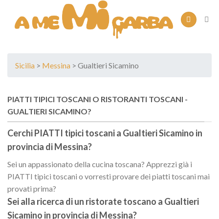
Skip
to
content
Sicilia
>
Messina
> Gualtieri Sicamino
PIATTI TIPICI TOSCANI O RISTORANTI TOSCANI -
GUALTIERI SICAMINO?
Cerchi PIATTI tipici toscani a
Gualtieri Sicamino
in
provincia di
Messina
?
Sei un appassionato della cucina toscana? Apprezzi già i
PIATTI tipici toscani o vorresti provare dei piatti toscani mai
provati prima?
Sei alla ricerca di un
ristorate toscano
a
Gualtieri
Sicamino
in provincia di
Messina
?