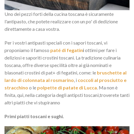
Uno dei pezzi forti della cucina toscana è sicuramente
l'antipasto, che potete realizzare con un po' di dedizione
direttamente a casa vostra.
Per i vostri antipasti speciali con i sapori toscani, vi
proponiamo il famoso
paté di fegatin
i
ottimi per fare i
deliziosi e saporiti crostini toscani. La tradizione culinaria
toscana, offre diverse specilità oltre ai già nominati e
blasonati crostini di pat+ di fegatini, come: le
bruschette al
lardo di colonnata al rosmarino
, i
coccoli al prosciutto e
stracchino
o le
polpette di patate di Lucca
. Ma non è
finita, qui, nella categoria degli antipsti toscani,troverete tanti
altri piatti che vi stupiranno
Primi piatti toscani e sughi.