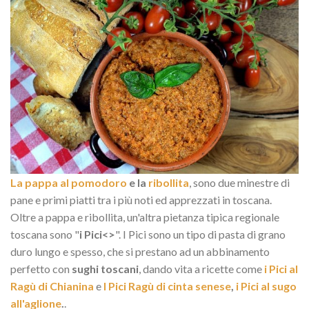
La pappa al pomodoro
e la
ribollita
, sono due minestre di
pane e primi piatti tra i più noti ed apprezzati in toscana.
Oltre a pappa e ribollita, un'altra pietanza tipica regionale
toscana sono "
i Pici<>
". I Pici sono un tipo di pasta di grano
duro lungo e spesso, che si prestano ad un abbinamento
perfetto con
sughi toscani
, dando vita a ricette come
i Pici al
Ragù di Chianina
e
I Pici Ragù di cinta senese
,
i Pici al sugo
all'aglione
.
.