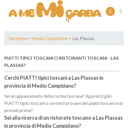
Skip
to
content
Sardegna
>
Medio Campidano
> Las Plassas
PIATTI TIPICI TOSCANI O RISTORANTI TOSCANI - LAS
PLASSAS?
Cerchi PIATTI tipici toscani a
Las Plassas
in
provincia di
Medio Campidano
?
Sei un appassionato della cucina toscana? Apprezzi già i
PIATTI tipici toscani o vorresti provare dei piatti toscani mai
provati prima?
Sei alla ricerca di un
ristorate toscano
a
Las Plassas
in provincia di
Medio Campidano
?