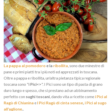
La pappa al pomodoro
e la
ribollita
, sono due minestre di
pane e primi piatti tra i più noti ed apprezzati in toscana.
Oltre a pappa e ribollita, un'altra pietanza tipica regionale
toscana sono "
i Pici<>
". I Pici sono un tipo di pasta di grano
duro lungo e spesso, che si prestano ad un abbinamento
perfetto con
sughi toscani
, dando vita a ricette come
i Pici al
Ragù di Chianina
e
I Pici Ragù di cinta senese
,
i Pici al sugo
all'aglione
.
.