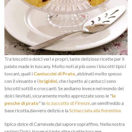
Tra biscotti e dolci veri e propri, tante deliziose ricette per il
palato made in tuscany. Molto noti ai più sono i biscotti tipici
toscani, quali i
Cantuccini di Prato
, abbinati molto spesso
con il vinsanto e i
brigidini
, che rispetto ai cantucci sono
biscotti sottili e croccanti. Se andiamo invece nel mondo dei
dolci lievitati, sicuramente molto apprezzate sono le "
le
pesche di prato
" lo
lo zuccotto di Firenze
, un semifreddo a
base ricotta,davvero delizio e la
Schiacciata alla fiorentina
tipico dolce di Carnevale,dal sapore sopraffino. Nella nostra
sezioni Dolci, troverai tante altre ricette toscane.