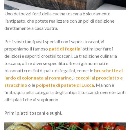
Uno dei pezzi forti della cucina toscana è sicuramente
l'antipasto, che potete realizzare con un po' di dedizione
direttamente a casa vostra.
Per i vostri antipasti speciali con i sapori toscani, vi
proponiamo il famoso
paté di fegatin
i
ottimi per fare i
deliziosi e saporiti crostini toscani. La tradizione culinaria
toscana, offre diverse specilità oltre ai già nominati e
blasonati crostini di pat+ di fegatini, come: le
bruschette al
lardo di colonnata al rosmarino
, i
coccoli al prosciutto e
stracchino
o le
polpette di patate di Lucca
. Ma non è
finita, qui, nella categoria degli antipsti toscani,troverete tanti
altri piatti che vi stupiranno
Primi piatti toscani e sughi.