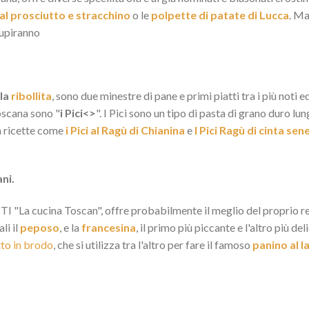
 al prosciutto e stracchino
o le
polpette di patate di Lucca
. Ma
stupiranno
 la
ribollita
, sono due minestre di pane e primi piatti tra i più noti e
oscana sono "
i Pici<>
". I Pici sono un tipo di pasta di grano duro 
 a ricette come
i Pici al Ragù di Chianina
e
I Pici Ragù di cinta sen
ani.
I "La cucina Toscan", offre probabilmente il meglio del proprio repe
li il
peposo
, e la
francesina
, il primo più piccante e l'altro più de
to in brodo
, che si utilizza tra l'altro per fare il famoso
panino al 