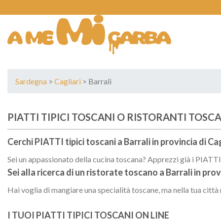
Skip
to
content
Sardegna
>
Cagliari
> Barrali
PIATTI TIPICI TOSCANI O RISTORANTI TOSCA
Cerchi PIATTI tipici toscani a
Barrali
in provincia di
Cag
Sei un appassionato della cucina toscana? Apprezzi già i PIATTI t
Sei alla ricerca di un
ristorate toscano
a
Barrali
in prov
Hai voglia di mangiare una specialità toscane, ma nella tua città
I TUOI PIATTI TIPICI TOSCANI ON LINE