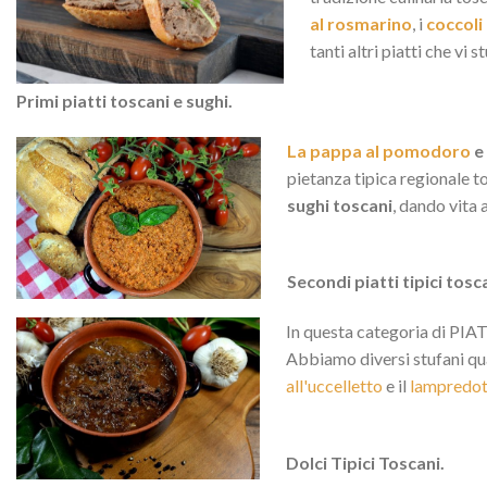
al rosmarino
, i
coccoli
tanti altri piatti che vi 
Primi piatti toscani e sughi.
La pappa al pomodoro
e
pietanza tipica regionale t
sughi toscani
, dando vita
Secondi piatti tipici tosc
In questa categoria di PIATT
Abbiamo diversi stufani qua
all'uccelletto
e il
lampredot
Dolci Tipici Toscani.