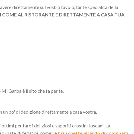
avere direttamente sul vostro tavolo, tante specialità della
 COME AL RISTORANTE E DIRETTAMENTE A CASA TUA
Mi Garba è il sito che fa per te.
n un po' di dedizione direttamente a casa vostra.
i
ottimi per fare i deliziosi e saporiti crostini toscani. La
 di pat+ di fegatini, come: le
bruschette al lardo di colonnata