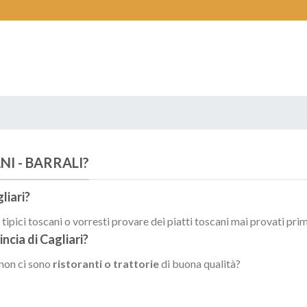
NI - BARRALI?
liari
?
ipici toscani o vorresti provare dei piatti toscani mai provati pri
incia di
Cagliari
?
 non ci sono
ristoranti o trattorie
di buona qualità?