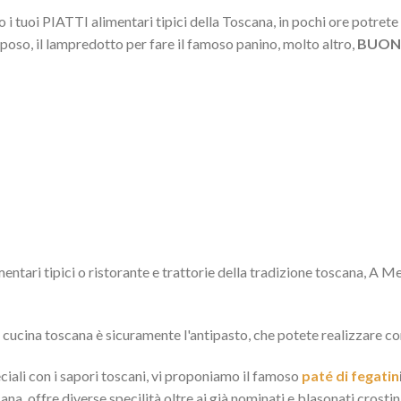
i tuoi PIATTI alimentari tipici della Toscana, in pochi ore potrete 
eposo, il lampredotto per fare il famoso panino, molto altro,
BUONI
ntari tipici o ristorante e trattorie della tradizione toscana, A Me 
a cucina toscana è sicuramente l'antipasto, che potete realizzare co
eciali con i sapori toscani, vi proponiamo il famoso
paté di fegatin
ana, offre diverse specilità oltre ai già nominati e blasonati crostini