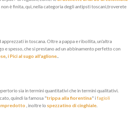
 non è finita, qui, nella categoria degli antipsti toscani,troverete
d apprezzati in toscana. Oltre a pappa e ribollita, un'altra
lungo e spesso, che si prestano ad un abbinamento perfetto con
ese
,
i Pici al sugo all'aglione
.
.
rtorio sia in termini quantitativi che in termini qualitativi.
licato, quindi la famosa "
trippa alla fiorentina
" i
fagioli
lampredotto
, inoltre lo
spezzatino di cinghiale
.