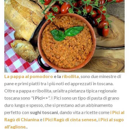
La pappa al pomodoro
e la
ribollita
, sono due minestre di
pane e primi piatti tra i più noti ed apprezzati in toscana.
Oltre a pappa e ribollita, un'altra pietanza tipica regionale
toscana sono "
i Pici<>
". I Pici sono un tipo di pasta di grano
duro lungo e spesso, che si prestano ad un abbinamento
perfetto con
sughi toscani
, dando vita a ricette come
i Pici al
Ragù di Chianina
e
I Pici Ragù di cinta senese
,
i Pici al sugo
all'aglione
.
.