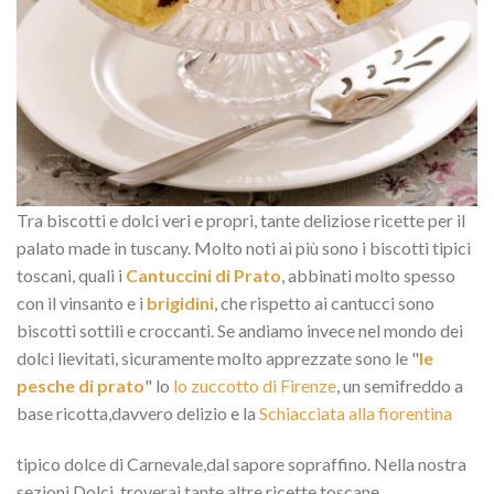
Tra biscotti e dolci veri e propri, tante deliziose ricette per il
palato made in tuscany. Molto noti ai più sono i biscotti tipici
toscani, quali i
Cantuccini di Prato
, abbinati molto spesso
con il vinsanto e i
brigidini
, che rispetto ai cantucci sono
biscotti sottili e croccanti. Se andiamo invece nel mondo dei
dolci lievitati, sicuramente molto apprezzate sono le "
le
pesche di prato
" lo
lo zuccotto di Firenze
, un semifreddo a
base ricotta,davvero delizio e la
Schiacciata alla fiorentina
tipico dolce di Carnevale,dal sapore sopraffino. Nella nostra
sezioni Dolci, troverai tante altre ricette toscane.