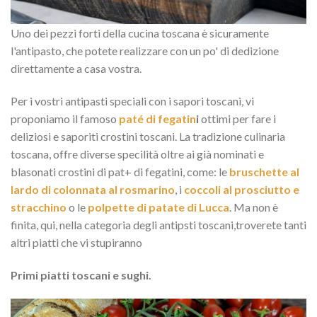
Uno dei pezzi forti della cucina toscana è sicuramente
l'antipasto, che potete realizzare con un po' di dedizione
direttamente a casa vostra.
Per i vostri antipasti speciali con i sapori toscani, vi
proponiamo il famoso
paté di fegatin
i
ottimi per fare i
deliziosi e saporiti crostini toscani. La tradizione culinaria
toscana, offre diverse specilità oltre ai già nominati e
blasonati crostini di pat+ di fegatini, come: le
bruschette al
lardo di colonnata al rosmarino
, i
coccoli al prosciutto e
stracchino
o le
polpette di patate di Lucca
. Ma non è
finita, qui, nella categoria degli antipsti toscani,troverete tanti
altri piatti che vi stupiranno
Primi piatti toscani e sughi.