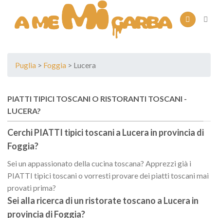
Skip
to
content
Puglia
>
Foggia
> Lucera
PIATTI TIPICI TOSCANI O RISTORANTI TOSCANI -
LUCERA
?
Cerchi PIATTI tipici toscani a
Lucera
in provincia di
Foggia
?
Sei un appassionato della cucina toscana? Apprezzi già i
PIATTI tipici toscani o vorresti provare dei piatti toscani mai
provati prima?
Sei alla ricerca di un
ristorate toscano
a
Lucera
in
provincia di
Foggia
?