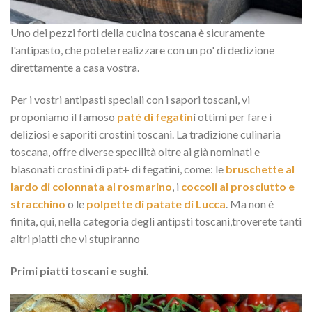
Uno dei pezzi forti della cucina toscana è sicuramente
l'antipasto, che potete realizzare con un po' di dedizione
direttamente a casa vostra.
Per i vostri antipasti speciali con i sapori toscani, vi
proponiamo il famoso
paté di fegatin
i
ottimi per fare i
deliziosi e saporiti crostini toscani. La tradizione culinaria
toscana, offre diverse specilità oltre ai già nominati e
blasonati crostini di pat+ di fegatini, come: le
bruschette al
lardo di colonnata al rosmarino
, i
coccoli al prosciutto e
stracchino
o le
polpette di patate di Lucca
. Ma non è
finita, qui, nella categoria degli antipsti toscani,troverete tanti
altri piatti che vi stupiranno
Primi piatti toscani e sughi.