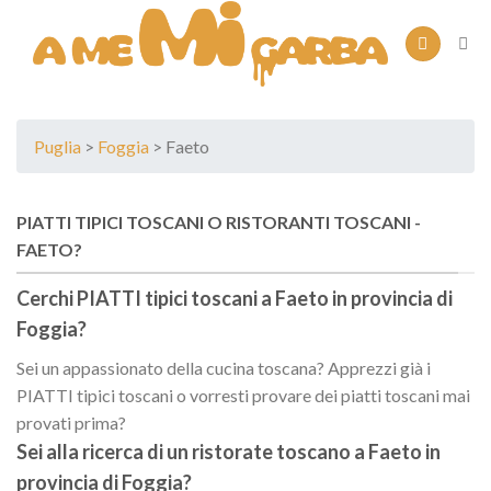
Skip
to
content
Puglia
>
Foggia
> Faeto
PIATTI TIPICI TOSCANI O RISTORANTI TOSCANI -
FAETO?
Cerchi PIATTI tipici toscani a
Faeto
in provincia di
Foggia
?
Sei un appassionato della cucina toscana? Apprezzi già i
PIATTI tipici toscani o vorresti provare dei piatti toscani mai
provati prima?
Sei alla ricerca di un
ristorate toscano
a
Faeto
in
provincia di
Foggia
?