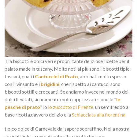
Tra biscotti e dolci veri e propri, tante deliziose ricette per il
palato made in tuscany. Molto noti ai più sono i biscotti tipici
toscani, quali i
Cantuccini di Prato
, abbinati molto spesso
con il vinsanto e i
brigidini
, che rispetto ai cantucci sono
biscotti sottili e croccanti. Se andiamo invece nel mondo dei
dolci lievitati, sicuramente molto apprezzate sono le "
le
pesche di prato
" lo
lo zuccotto di Firenze
, un semifreddo a
base ricotta,davvero delizio e la
Schiacciata alla fiorentina
tipico dolce di Carnevale,dal sapore sopraffino. Nella nostra
sezioni Dolci, troverai tante altre ricette toscane.