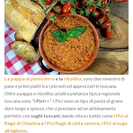
La pappa al pomodoro
e la
ribollita
, sono due minestre di
pane e primi piatti tra i più noti ed apprezzati in toscana.
Oltre a pappa e ribollita, un'altra pietanza tipica regionale
toscana sono "
i Pici<>
". I Pici sono un tipo di pasta di grano
duro lungo e spesso, che si prestano ad un abbinamento
perfetto con
sughi toscani
, dando vita a ricette come
i Pici al
Ragù di Chianina
e
I Pici Ragù di cinta senese
,
i Pici al sugo
all'aglione
.
.