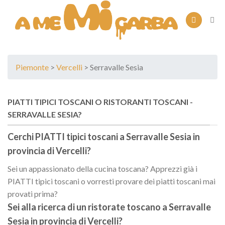
Skip
to
content
Piemonte
>
Vercelli
> Serravalle Sesia
PIATTI TIPICI TOSCANI O RISTORANTI TOSCANI -
SERRAVALLE SESIA?
Cerchi PIATTI tipici toscani a
Serravalle Sesia
in
provincia di
Vercelli
?
Sei un appassionato della cucina toscana? Apprezzi già i
PIATTI tipici toscani o vorresti provare dei piatti toscani mai
provati prima?
Sei alla ricerca di un
ristorate toscano
a
Serravalle
Sesia
in provincia di
Vercelli
?