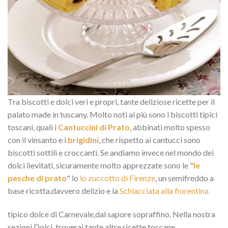
Tra biscotti e dolci veri e propri, tante deliziose ricette per il
palato made in tuscany. Molto noti ai più sono i biscotti tipici
toscani, quali i
Cantuccini di Prato
, abbinati molto spesso
con il vinsanto e i
brigidini
, che rispetto ai cantucci sono
biscotti sottili e croccanti. Se andiamo invece nel mondo dei
dolci lievitati, sicuramente molto apprezzate sono le "
le
pesche di prato
" lo
lo zuccotto di Firenze
, un semifreddo a
base ricotta,davvero delizio e la
Schiacciata alla fiorentina
tipico dolce di Carnevale,dal sapore sopraffino. Nella nostra
sezioni Dolci, troverai tante altre ricette toscane.