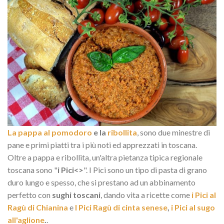
La pappa al pomodoro
e la
ribollita
, sono due minestre di
pane e primi piatti tra i più noti ed apprezzati in toscana.
Oltre a pappa e ribollita, un'altra pietanza tipica regionale
toscana sono "
i Pici<>
". I Pici sono un tipo di pasta di grano
duro lungo e spesso, che si prestano ad un abbinamento
perfetto con
sughi toscani
, dando vita a ricette come
i Pici al
Ragù di Chianina
e
I Pici Ragù di cinta senese
,
i Pici al sugo
all'aglione
.
.