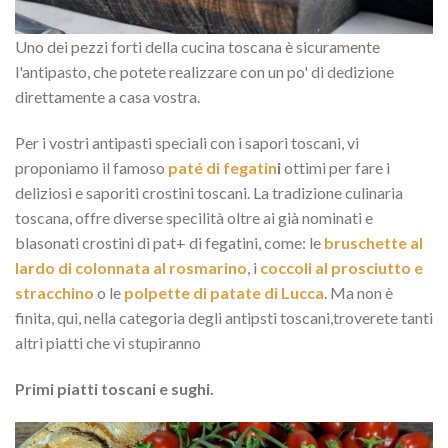
Uno dei pezzi forti della cucina toscana è sicuramente
l'antipasto, che potete realizzare con un po' di dedizione
direttamente a casa vostra.
Per i vostri antipasti speciali con i sapori toscani, vi
proponiamo il famoso
paté di fegatin
i
ottimi per fare i
deliziosi e saporiti crostini toscani. La tradizione culinaria
toscana, offre diverse specilità oltre ai già nominati e
blasonati crostini di pat+ di fegatini, come: le
bruschette al
lardo di colonnata al rosmarino
, i
coccoli al prosciutto e
stracchino
o le
polpette di patate di Lucca
. Ma non è
finita, qui, nella categoria degli antipsti toscani,troverete tanti
altri piatti che vi stupiranno
Primi piatti toscani e sughi.