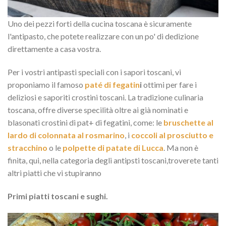
Uno dei pezzi forti della cucina toscana è sicuramente
l'antipasto, che potete realizzare con un po' di dedizione
direttamente a casa vostra.
Per i vostri antipasti speciali con i sapori toscani, vi
proponiamo il famoso
paté di fegatin
i
ottimi per fare i
deliziosi e saporiti crostini toscani. La tradizione culinaria
toscana, offre diverse specilità oltre ai già nominati e
blasonati crostini di pat+ di fegatini, come: le
bruschette al
lardo di colonnata al rosmarino
, i
coccoli al prosciutto e
stracchino
o le
polpette di patate di Lucca
. Ma non è
finita, qui, nella categoria degli antipsti toscani,troverete tanti
altri piatti che vi stupiranno
Primi piatti toscani e sughi.