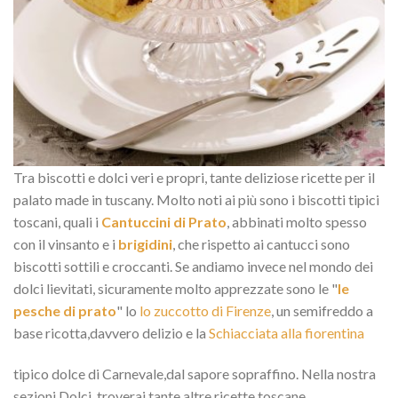
Tra biscotti e dolci veri e propri, tante deliziose ricette per il
palato made in tuscany. Molto noti ai più sono i biscotti tipici
toscani, quali i
Cantuccini di Prato
, abbinati molto spesso
con il vinsanto e i
brigidini
, che rispetto ai cantucci sono
biscotti sottili e croccanti. Se andiamo invece nel mondo dei
dolci lievitati, sicuramente molto apprezzate sono le "
le
pesche di prato
" lo
lo zuccotto di Firenze
, un semifreddo a
base ricotta,davvero delizio e la
Schiacciata alla fiorentina
tipico dolce di Carnevale,dal sapore sopraffino. Nella nostra
sezioni Dolci, troverai tante altre ricette toscane.