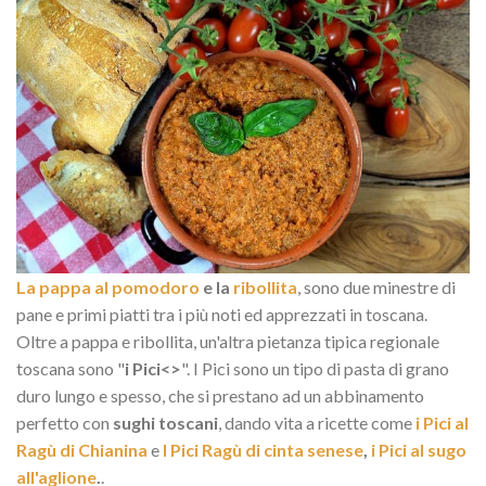
La pappa al pomodoro
e la
ribollita
, sono due minestre di
pane e primi piatti tra i più noti ed apprezzati in toscana.
Oltre a pappa e ribollita, un'altra pietanza tipica regionale
toscana sono "
i Pici<>
". I Pici sono un tipo di pasta di grano
duro lungo e spesso, che si prestano ad un abbinamento
perfetto con
sughi toscani
, dando vita a ricette come
i Pici al
Ragù di Chianina
e
I Pici Ragù di cinta senese
,
i Pici al sugo
all'aglione
.
.