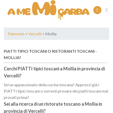
Skip
to
content
Piemonte
>
Vercelli
> Mollia
PIATTI TIPICI TOSCANI O RISTORANTI TOSCANI -
MOLLIA?
Cerchi PIATTI tipici toscani a
Mollia
in provincia di
Vercelli
?
Sei un appassionato della cucina toscana? Apprezzi già i
PIATTI tipici toscani o vorresti provare dei piatti toscani mai
provati prima?
Sei alla ricerca di un
ristorate toscano
a
Mollia
in
provincia di
Vercelli
?