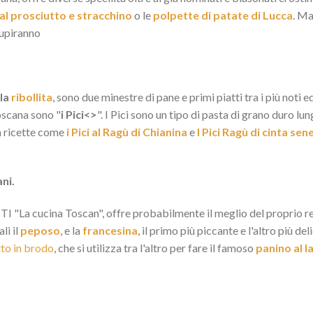
 al prosciutto e stracchino
o le
polpette di patate di Lucca
. Ma
stupiranno
 la
ribollita
, sono due minestre di pane e primi piatti tra i più noti e
oscana sono "
i Pici<>
". I Pici sono un tipo di pasta di grano duro 
 a ricette come
i Pici al Ragù di Chianina
e
I Pici Ragù di cinta sen
ani.
I "La cucina Toscan", offre probabilmente il meglio del proprio repe
li il
peposo
, e la
francesina
, il primo più piccante e l'altro più de
to in brodo
, che si utilizza tra l'altro per fare il famoso
panino al 