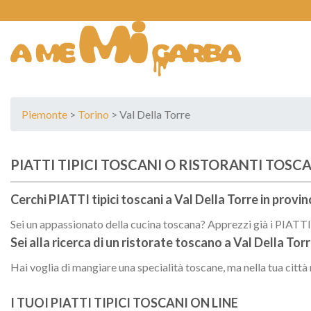
Skip
to
content
Piemonte
>
Torino
> Val Della Torre
PIATTI TIPICI TOSCANI O RISTORANTI TOSCA
Cerchi PIATTI tipici toscani a
Val Della Torre
in provin
Sei un appassionato della cucina toscana? Apprezzi già i PIATTI t
Sei alla ricerca di un
ristorate toscano
a
Val Della Tor
Hai voglia di mangiare una specialità toscane, ma nella tua città
I TUOI PIATTI TIPICI TOSCANI ON LINE