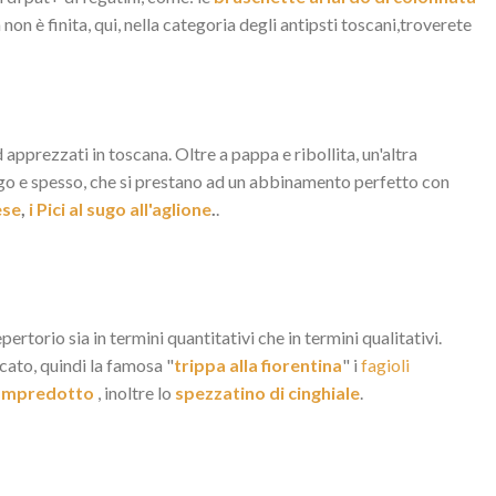
 non è finita, qui, nella categoria degli antipsti toscani,troverete
d apprezzati in toscana. Oltre a pappa e ribollita, un'altra
lungo e spesso, che si prestano ad un abbinamento perfetto con
ese
,
i Pici al sugo all'aglione
.
.
rtorio sia in termini quantitativi che in termini qualitativi.
licato, quindi la famosa "
trippa alla fiorentina
" i
fagioli
lampredotto
, inoltre lo
spezzatino di cinghiale
.