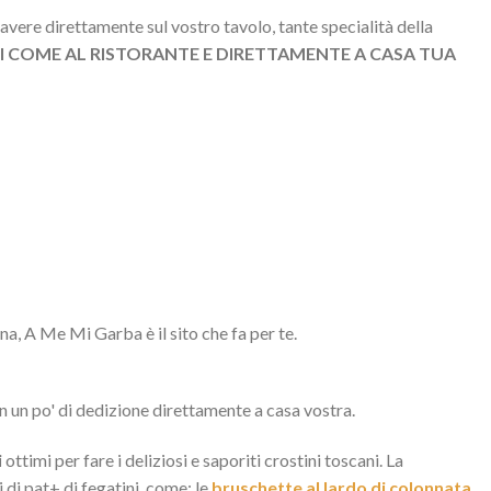
avere direttamente sul vostro tavolo, tante specialità della
 COME AL RISTORANTE E DIRETTAMENTE A CASA TUA
na, A Me Mi Garba è il sito che fa per te.
n un po' di dedizione direttamente a casa vostra.
i
ottimi per fare i deliziosi e saporiti crostini toscani. La
 di pat+ di fegatini, come: le
bruschette al lardo di colonnata