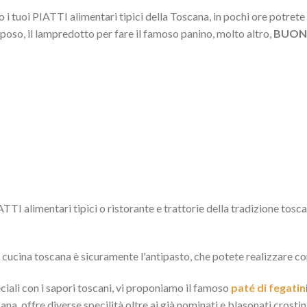
i tuoi PIATTI alimentari tipici della Toscana, in pochi ore potrete 
eposo, il lampredotto per fare il famoso panino, molto altro,
BUONI
TTI alimentari tipici o ristorante e trattorie della tradizione tosca
a cucina toscana è sicuramente l'antipasto, che potete realizzare co
eciali con i sapori toscani, vi proponiamo il famoso
paté di fegatin
ana, offre diverse specilità oltre ai già nominati e blasonati crostini