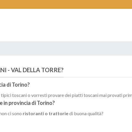
NI - VAL DELLA TORRE?
cia di
Torino
?
ipici toscani o vorresti provare dei piatti toscani mai provati pri
re
in provincia di
Torino
?
 non ci sono
ristoranti o trattorie
di buona qualità?