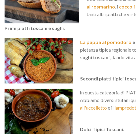
al rosmarino
, i
coccoli
tanti altri piatti che vi 
Primi piatti toscani e sughi.
La pappa al pomodoro
e
pietanza tipica regionale t
sughi toscani
, dando vita
Secondi piatti tipici tosc
In questa categoria di PIATT
Abbiamo diversi stufani qua
all'uccelletto
e il
lampredot
Dolci Tipici Toscani.