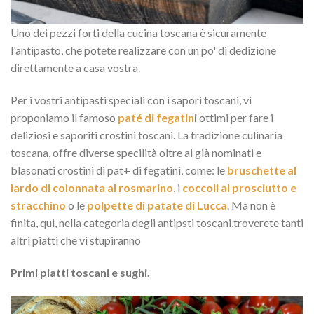
Uno dei pezzi forti della cucina toscana è sicuramente
l'antipasto, che potete realizzare con un po' di dedizione
direttamente a casa vostra.
Per i vostri antipasti speciali con i sapori toscani, vi
proponiamo il famoso
paté di fegatin
i
ottimi per fare i
deliziosi e saporiti crostini toscani. La tradizione culinaria
toscana, offre diverse specilità oltre ai già nominati e
blasonati crostini di pat+ di fegatini, come: le
bruschette al
lardo di colonnata al rosmarino
, i
coccoli al prosciutto e
stracchino
o le
polpette di patate di Lucca
. Ma non è
finita, qui, nella categoria degli antipsti toscani,troverete tanti
altri piatti che vi stupiranno
Primi piatti toscani e sughi.