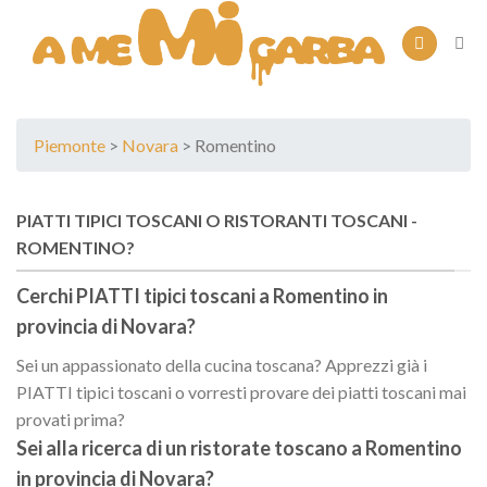
Skip
to
content
Piemonte
>
Novara
> Romentino
PIATTI TIPICI TOSCANI O RISTORANTI TOSCANI -
ROMENTINO?
Cerchi PIATTI tipici toscani a
Romentino
in
provincia di
Novara
?
Sei un appassionato della cucina toscana? Apprezzi già i
PIATTI tipici toscani o vorresti provare dei piatti toscani mai
provati prima?
Sei alla ricerca di un
ristorate toscano
a
Romentino
in provincia di
Novara
?