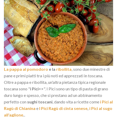
La pappa al pomodoro
e la
ribollita
, sono due minestre di
pane e primi piatti tra i più noti ed apprezzati in toscana.
Oltre a pappa e ribollita, un'altra pietanza tipica regionale
toscana sono "
i Pici<>
". I Pici sono un tipo di pasta di grano
duro lungo e spesso, che si prestano ad un abbinamento
perfetto con
sughi toscani
, dando vita a ricette come
i Pici al
Ragù di Chianina
e
I Pici Ragù di cinta senese
,
i Pici al sugo
all'aglione
.
.