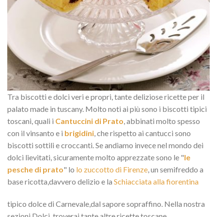
Tra biscotti e dolci veri e propri, tante deliziose ricette per il
palato made in tuscany. Molto noti ai più sono i biscotti tipici
toscani, quali i
Cantuccini di Prato
, abbinati molto spesso
con il vinsanto e i
brigidini
, che rispetto ai cantucci sono
biscotti sottili e croccanti. Se andiamo invece nel mondo dei
dolci lievitati, sicuramente molto apprezzate sono le "
le
pesche di prato
" lo
lo zuccotto di Firenze
, un semifreddo a
base ricotta,davvero delizio e la
Schiacciata alla fiorentina
tipico dolce di Carnevale,dal sapore sopraffino. Nella nostra
sezioni Dolci, troverai tante altre ricette toscane.