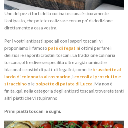
Uno dei pezzi forti della cucina toscana è sicuramente
l'antipasto, che potete realizzare con un po' di dedizione
direttamente a casa vostra.
Per i vostri antipasti speciali con i sapori toscani, vi
proponiamo il famoso
paté di fegatin
i
ottimi per fare i
deliziosi e saporiti crostini toscani. La tradizione culinaria
toscana, offre diverse specilità oltre ai già nominati e
blasonati crostini di pat+ di fegatini, come: le
bruschette al
lardo di colonnata al rosmarino
, i
coccoli al prosciutto e
stracchino
o le
polpette di patate di Lucca
. Ma non è
finita, qui, nella categoria degli antipsti toscani,troverete tanti
altri piatti che vi stupiranno
Primi piatti toscani e sughi.