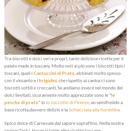
Tra biscotti e dolci veri e propri, tante deliziose ricette per il
palato made in tuscany. Molto noti ai più sono i biscotti tipici
toscani, quali i
Cantuccini di Prato
, abbinati molto spesso
con il vinsanto e i
brigidini
, che rispetto ai cantucci sono
biscotti sottili e croccanti. Se andiamo invece nel mondo dei
dolci lievitati, sicuramente molto apprezzate sono le "
le
pesche di prato
" lo
lo zuccotto di Firenze
, un semifreddo a
base ricotta,davvero delizio e la
Schiacciata alla fiorentina
tipico dolce di Carnevale,dal sapore sopraffino. Nella nostra
sezioni Dolci, troverai tante altre ricette toscane.