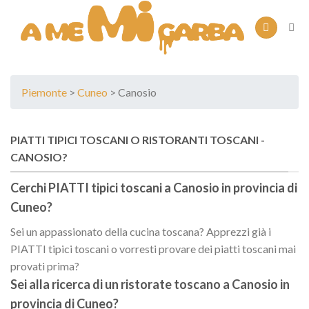
Skip
to
content
Piemonte
>
Cuneo
> Canosio
PIATTI TIPICI TOSCANI O RISTORANTI TOSCANI -
CANOSIO?
Cerchi PIATTI tipici toscani a
Canosio
in provincia di
Cuneo
?
Sei un appassionato della cucina toscana? Apprezzi già i
PIATTI tipici toscani o vorresti provare dei piatti toscani mai
provati prima?
Sei alla ricerca di un
ristorate toscano
a
Canosio
in
provincia di
Cuneo
?