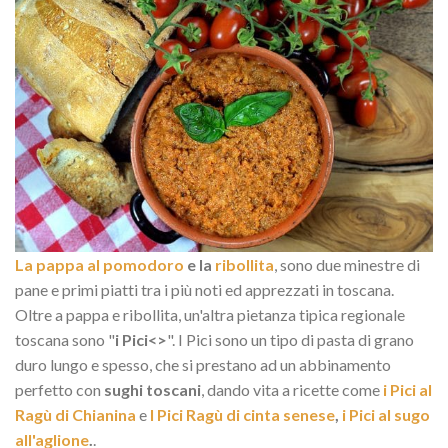
La pappa al pomodoro
e la
ribollita
, sono due minestre di
pane e primi piatti tra i più noti ed apprezzati in toscana.
Oltre a pappa e ribollita, un'altra pietanza tipica regionale
toscana sono "
i Pici<>
". I Pici sono un tipo di pasta di grano
duro lungo e spesso, che si prestano ad un abbinamento
perfetto con
sughi toscani
, dando vita a ricette come
i Pici al
Ragù di Chianina
e
I Pici Ragù di cinta senese
,
i Pici al sugo
all'aglione
.
.