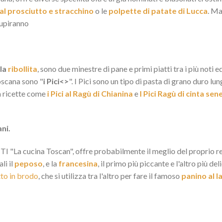
 al prosciutto e stracchino
o le
polpette di patate di Lucca
. Ma
stupiranno
 la
ribollita
, sono due minestre di pane e primi piatti tra i più noti e
oscana sono "
i Pici<>
". I Pici sono un tipo di pasta di grano duro 
 a ricette come
i Pici al Ragù di Chianina
e
I Pici Ragù di cinta sen
ani.
I "La cucina Toscan", offre probabilmente il meglio del proprio repe
li il
peposo
, e la
francesina
, il primo più piccante e l'altro più de
to in brodo
, che si utilizza tra l'altro per fare il famoso
panino al 