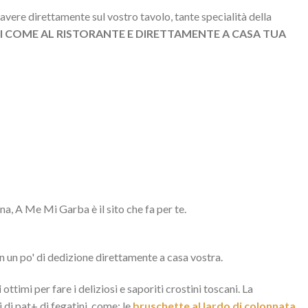
avere direttamente sul vostro tavolo, tante specialità della
 COME AL RISTORANTE E DIRETTAMENTE A CASA TUA
na, A Me Mi Garba è il sito che fa per te.
n un po' di dedizione direttamente a casa vostra.
i
ottimi per fare i deliziosi e saporiti crostini toscani. La
 di pat+ di fegatini, come: le
bruschette al lardo di colonnata