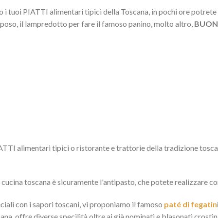
i tuoi PIATTI alimentari tipici della Toscana, in pochi ore potrete 
eposo, il lampredotto per fare il famoso panino, molto altro,
BUONI
TTI alimentari tipici o ristorante e trattorie della tradizione tosca
a cucina toscana è sicuramente l'antipasto, che potete realizzare co
eciali con i sapori toscani, vi proponiamo il famoso
paté di fegatin
ana, offre diverse specilità oltre ai già nominati e blasonati crostini