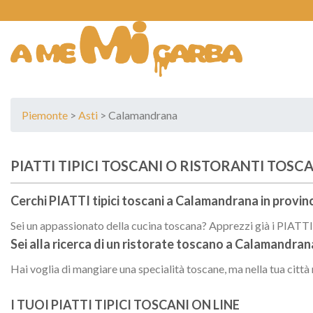
Skip
to
content
Piemonte
>
Asti
> Calamandrana
PIATTI TIPICI TOSCANI O RISTORANTI TOS
Cerchi PIATTI tipici toscani a
Calamandrana
in provinc
Sei un appassionato della cucina toscana? Apprezzi già i PIATTI t
Sei alla ricerca di un
ristorate toscano
a
Calamandran
Hai voglia di mangiare una specialità toscane, ma nella tua città
I TUOI PIATTI TIPICI TOSCANI ON LINE