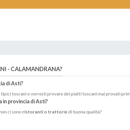
CANI - CALAMANDRANA?
ia di
Asti
?
ipici toscani o vorresti provare dei piatti toscani mai provati pri
a
in provincia di
Asti
?
 non ci sono
ristoranti o trattorie
di buona qualità?