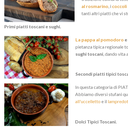
al rosmarino
, i
coccoli
tanti altri piatti che vi 
Primi piatti toscani e sughi.
La pappa al pomodoro
e
pietanza tipica regionale t
sughi toscani
, dando vita
Secondi piatti tipici tosc
In questa categoria di PIATT
Abbiamo diversi stufani qua
all'uccelletto
e il
lampredot
Dolci Tipici Toscani.