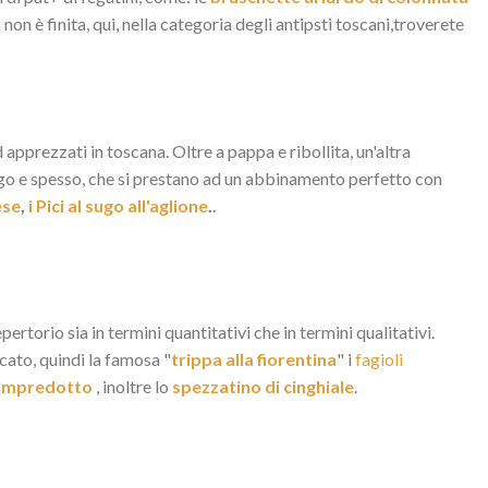
 non è finita, qui, nella categoria degli antipsti toscani,troverete
d apprezzati in toscana. Oltre a pappa e ribollita, un'altra
lungo e spesso, che si prestano ad un abbinamento perfetto con
ese
,
i Pici al sugo all'aglione
.
.
rtorio sia in termini quantitativi che in termini qualitativi.
licato, quindi la famosa "
trippa alla fiorentina
" i
fagioli
lampredotto
, inoltre lo
spezzatino di cinghiale
.