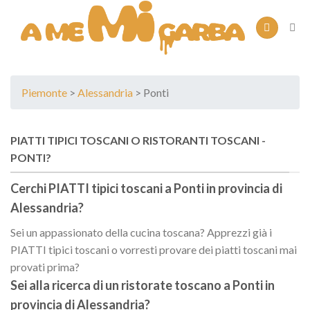
Skip
to
content
Piemonte
>
Alessandria
> Ponti
PIATTI TIPICI TOSCANI O RISTORANTI TOSCANI -
PONTI?
Cerchi PIATTI tipici toscani a
Ponti
in provincia di
Alessandria
?
Sei un appassionato della cucina toscana? Apprezzi già i
PIATTI tipici toscani o vorresti provare dei piatti toscani mai
provati prima?
Sei alla ricerca di un
ristorate toscano
a
Ponti
in
provincia di
Alessandria
?