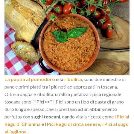
La pappa al pomodoro
e la
ribollita
, sono due minestre di
pane e primi piatti tra i più noti ed apprezzati in toscana.
Oltre a pappa e ribollita, un'altra pietanza tipica regionale
toscana sono "
i Pici<>
". I Pici sono un tipo di pasta di grano
duro lungo e spesso, che si prestano ad un abbinamento
perfetto con
sughi toscani
, dando vita a ricette come
i Pici al
Ragù di Chianina
e
I Pici Ragù di cinta senese
,
i Pici al sugo
all'aglione
.
.