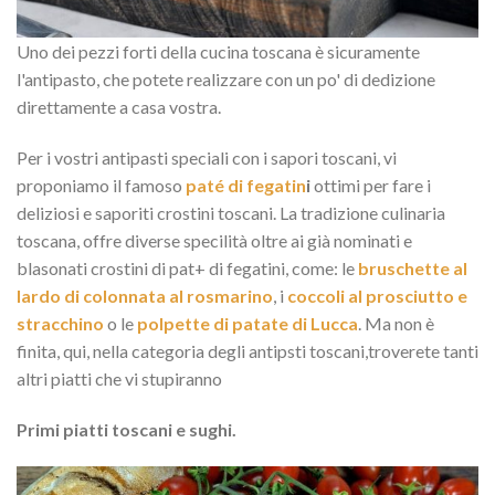
Uno dei pezzi forti della cucina toscana è sicuramente
l'antipasto, che potete realizzare con un po' di dedizione
direttamente a casa vostra.
Per i vostri antipasti speciali con i sapori toscani, vi
proponiamo il famoso
paté di fegatin
i
ottimi per fare i
deliziosi e saporiti crostini toscani. La tradizione culinaria
toscana, offre diverse specilità oltre ai già nominati e
blasonati crostini di pat+ di fegatini, come: le
bruschette al
lardo di colonnata al rosmarino
, i
coccoli al prosciutto e
stracchino
o le
polpette di patate di Lucca
. Ma non è
finita, qui, nella categoria degli antipsti toscani,troverete tanti
altri piatti che vi stupiranno
Primi piatti toscani e sughi.