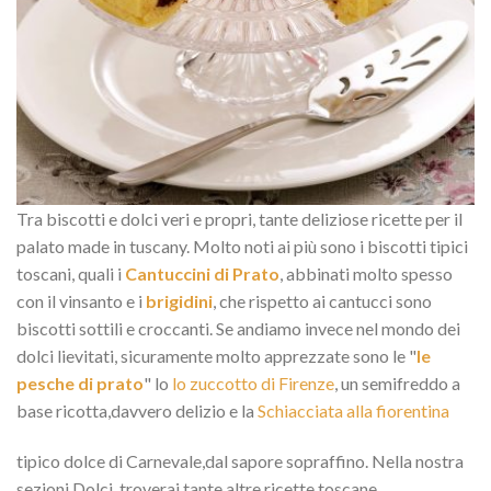
Tra biscotti e dolci veri e propri, tante deliziose ricette per il
palato made in tuscany. Molto noti ai più sono i biscotti tipici
toscani, quali i
Cantuccini di Prato
, abbinati molto spesso
con il vinsanto e i
brigidini
, che rispetto ai cantucci sono
biscotti sottili e croccanti. Se andiamo invece nel mondo dei
dolci lievitati, sicuramente molto apprezzate sono le "
le
pesche di prato
" lo
lo zuccotto di Firenze
, un semifreddo a
base ricotta,davvero delizio e la
Schiacciata alla fiorentina
tipico dolce di Carnevale,dal sapore sopraffino. Nella nostra
sezioni Dolci, troverai tante altre ricette toscane.