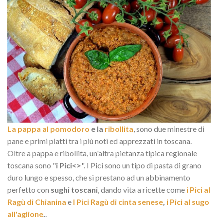
La pappa al pomodoro
e la
ribollita
, sono due minestre di
pane e primi piatti tra i più noti ed apprezzati in toscana.
Oltre a pappa e ribollita, un'altra pietanza tipica regionale
toscana sono "
i Pici<>
". I Pici sono un tipo di pasta di grano
duro lungo e spesso, che si prestano ad un abbinamento
perfetto con
sughi toscani
, dando vita a ricette come
i Pici al
Ragù di Chianina
e
I Pici Ragù di cinta senese
,
i Pici al sugo
all'aglione
.
.