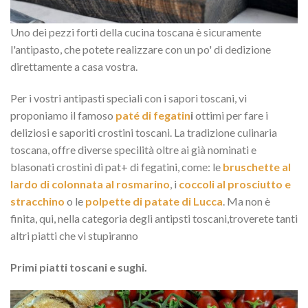
Uno dei pezzi forti della cucina toscana è sicuramente
l'antipasto, che potete realizzare con un po' di dedizione
direttamente a casa vostra.
Per i vostri antipasti speciali con i sapori toscani, vi
proponiamo il famoso
paté di fegatin
i
ottimi per fare i
deliziosi e saporiti crostini toscani. La tradizione culinaria
toscana, offre diverse specilità oltre ai già nominati e
blasonati crostini di pat+ di fegatini, come: le
bruschette al
lardo di colonnata al rosmarino
, i
coccoli al prosciutto e
stracchino
o le
polpette di patate di Lucca
. Ma non è
finita, qui, nella categoria degli antipsti toscani,troverete tanti
altri piatti che vi stupiranno
Primi piatti toscani e sughi.