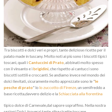
Tra biscotti e dolci veri e propri, tante deliziose ricette per il
palato made in tuscany. Molto noti ai più sono i biscotti tipici
toscani, quali i
Cantuccini di Prato
, abbinati molto spesso
con il vinsanto e i
brigidini
, che rispetto ai cantucci sono
biscotti sottili e croccanti. Se andiamo invece nel mondo dei
dolci lievitati, sicuramente molto apprezzate sono le "
le
pesche di prato
" lo
lo zuccotto di Firenze
, un semifreddo a
base ricotta,davvero delizio e la
Schiacciata alla fiorentina
tipico dolce di Carnevale,dal sapore sopraffino. Nella nostra
sezioni Dolci, troverai tante altre ricette toscane.