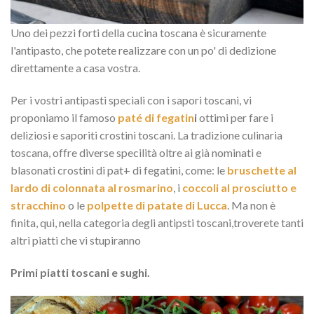
Uno dei pezzi forti della cucina toscana è sicuramente
l'antipasto, che potete realizzare con un po' di dedizione
direttamente a casa vostra.
Per i vostri antipasti speciali con i sapori toscani, vi
proponiamo il famoso
paté di fegatin
i
ottimi per fare i
deliziosi e saporiti crostini toscani. La tradizione culinaria
toscana, offre diverse specilità oltre ai già nominati e
blasonati crostini di pat+ di fegatini, come: le
bruschette al
lardo di colonnata al rosmarino
, i
coccoli al prosciutto e
stracchino
o le
polpette di patate di Lucca
. Ma non è
finita, qui, nella categoria degli antipsti toscani,troverete tanti
altri piatti che vi stupiranno
Primi piatti toscani e sughi.