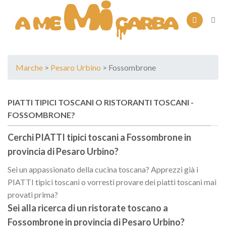
Skip
to
content
Marche
>
Pesaro Urbino
> Fossombrone
PIATTI TIPICI TOSCANI O RISTORANTI TOSCANI -
FOSSOMBRONE?
Cerchi PIATTI tipici toscani a
Fossombrone
in
provincia di
Pesaro Urbino
?
Sei un appassionato della cucina toscana? Apprezzi già i
PIATTI tipici toscani o vorresti provare dei piatti toscani mai
provati prima?
Sei alla ricerca di un
ristorate toscano
a
Fossombrone
in provincia di
Pesaro Urbino
?