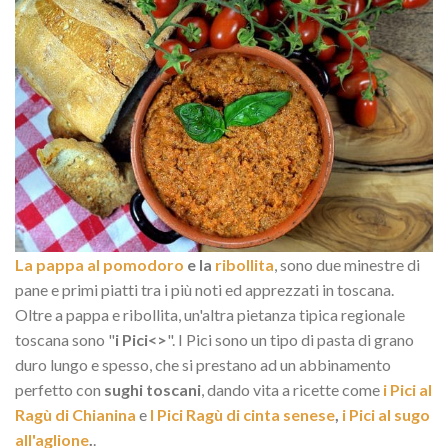
La pappa al pomodoro
e la
ribollita
, sono due minestre di
pane e primi piatti tra i più noti ed apprezzati in toscana.
Oltre a pappa e ribollita, un'altra pietanza tipica regionale
toscana sono "
i Pici<>
". I Pici sono un tipo di pasta di grano
duro lungo e spesso, che si prestano ad un abbinamento
perfetto con
sughi toscani
, dando vita a ricette come
i Pici al
Ragù di Chianina
e
I Pici Ragù di cinta senese
,
i Pici al sugo
all'aglione
.
.