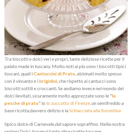
Tra biscotti e dolci veri e propri, tante deliziose ricette per il
palato made in tuscany. Molto noti ai più sono i biscotti tipici
toscani, quali i
Cantuccini di Prato
, abbinati molto spesso
con il vinsanto e i
brigidini
, che rispetto ai cantucci sono
biscotti sottili e croccanti. Se andiamo invece nel mondo dei
dolci lievitati, sicuramente molto apprezzate sono le "
le
pesche di prato
" lo
lo zuccotto di Firenze
, un semifreddo a
base ricotta,davvero delizio e la
Schiacciata alla fiorentina
tipico dolce di Carnevale,dal sapore sopraffino. Nella nostra
sezioni Dolci, troverai tante altre ricette toscane.