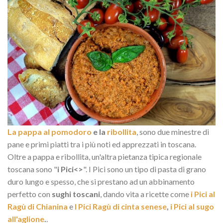
La pappa al pomodoro
e la
ribollita
, sono due minestre di
pane e primi piatti tra i più noti ed apprezzati in toscana.
Oltre a pappa e ribollita, un'altra pietanza tipica regionale
toscana sono "
i Pici<>
". I Pici sono un tipo di pasta di grano
duro lungo e spesso, che si prestano ad un abbinamento
perfetto con
sughi toscani
, dando vita a ricette come
i Pici al
Ragù di Chianina
e
I Pici Ragù di cinta senese
,
i Pici al sugo
all'aglione
.
.