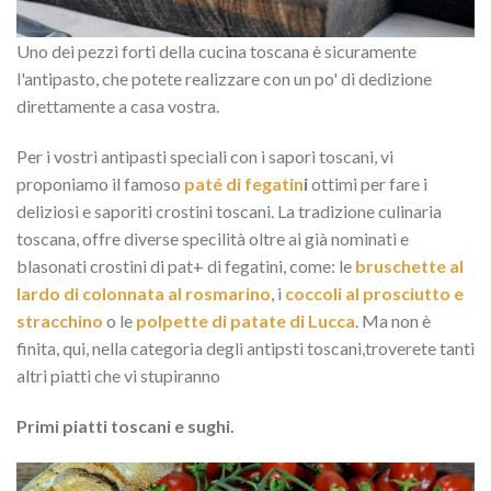
Uno dei pezzi forti della cucina toscana è sicuramente
l'antipasto, che potete realizzare con un po' di dedizione
direttamente a casa vostra.
Per i vostri antipasti speciali con i sapori toscani, vi
proponiamo il famoso
paté di fegatin
i
ottimi per fare i
deliziosi e saporiti crostini toscani. La tradizione culinaria
toscana, offre diverse specilità oltre ai già nominati e
blasonati crostini di pat+ di fegatini, come: le
bruschette al
lardo di colonnata al rosmarino
, i
coccoli al prosciutto e
stracchino
o le
polpette di patate di Lucca
. Ma non è
finita, qui, nella categoria degli antipsti toscani,troverete tanti
altri piatti che vi stupiranno
Primi piatti toscani e sughi.