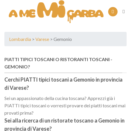
Skip
to
content
Lombardia
>
Varese
> Gemonio
PIATTI TIPICI TOSCANI O RISTORANTI TOSCANI -
GEMONIO?
Cerchi PIATTI tipici toscani a
Gemonio
in provincia
di
Varese
?
Sei un appassionato della cucina toscana? Apprezzi già i
PIATTI tipici toscani o vorresti provare dei piatti toscani mai
provati prima?
Sei alla ricerca di un
ristorate toscano
a
Gemonio
in
provincia di
Varese
?