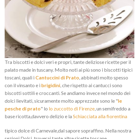
Tra biscotti e dolci veri e propri, tante deliziose ricette per il
palato made in tuscany. Molto noti ai più sono i biscotti tipici
toscani, quali i
Cantuccini di Prato
, abbinati molto spesso
con il vinsanto e i
brigidini
, che rispetto ai cantucci sono
biscotti sottili e croccanti. Se andiamo invece nel mondo dei
dolci lievitati, sicuramente molto apprezzate sono le "
le
pesche di prato
" lo
lo zuccotto di Firenze
, un semifreddo a
base ricotta,davvero delizio e la
Schiacciata alla fiorentina
tipico dolce di Carnevale,dal sapore sopraffino. Nella nostra
sezioni Dolci, troverai tante altre ricette toscane.