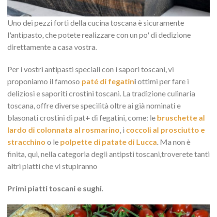
Uno dei pezzi forti della cucina toscana è sicuramente
l'antipasto, che potete realizzare con un po' di dedizione
direttamente a casa vostra.
Per i vostri antipasti speciali con i sapori toscani, vi
proponiamo il famoso
paté di fegatin
i
ottimi per fare i
deliziosi e saporiti crostini toscani. La tradizione culinaria
toscana, offre diverse specilità oltre ai già nominati e
blasonati crostini di pat+ di fegatini, come: le
bruschette al
lardo di colonnata al rosmarino
, i
coccoli al prosciutto e
stracchino
o le
polpette di patate di Lucca
. Ma non è
finita, qui, nella categoria degli antipsti toscani,troverete tanti
altri piatti che vi stupiranno
Primi piatti toscani e sughi.