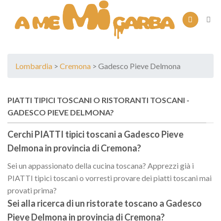
Skip
to
content
Lombardia
>
Cremona
> Gadesco Pieve Delmona
PIATTI TIPICI TOSCANI O RISTORANTI TOSCANI -
GADESCO PIEVE DELMONA?
Cerchi PIATTI tipici toscani a
Gadesco Pieve
Delmona
in provincia di
Cremona
?
Sei un appassionato della cucina toscana? Apprezzi già i
PIATTI tipici toscani o vorresti provare dei piatti toscani mai
provati prima?
Sei alla ricerca di un
ristorate toscano
a
Gadesco
Pieve Delmona
in provincia di
Cremona
?