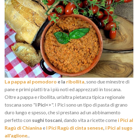
La pappa al pomodoro
e la
ribollita
, sono due minestre di
pane e primi piatti tra i più noti ed apprezzati in toscana.
Oltre a pappa e ribollita, un'altra pietanza tipica regionale
toscana sono "
i Pici<>
". I Pici sono un tipo di pasta di grano
duro lungo e spesso, che si prestano ad un abbinamento
perfetto con
sughi toscani
, dando vita a ricette come
i Pici al
Ragù di Chianina
e
I Pici Ragù di cinta senese
,
i Pici al sugo
all'aglione
.
.