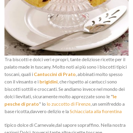
Tra biscotti e dolci veri e propri, tante deliziose ricette per il
palato made in tuscany. Molto noti ai più sono i biscotti tipici
toscani, quali i
Cantuccini di Prato
, abbinati molto spesso
con il vinsanto e i
brigidini
, che rispetto ai cantucci sono
biscotti sottili e croccanti. Se andiamo invece nel mondo dei
dolci lievitati, sicuramente molto apprezzate sono le "
le
pesche di prato
" lo
lo zuccotto di Firenze
, un semifreddo a
base ricotta,davvero delizio e la
Schiacciata alla fiorentina
tipico dolce di Carnevale,dal sapore sopraffino. Nella nostra
sezioni Dolci, troverai tante altre ricette toscane.