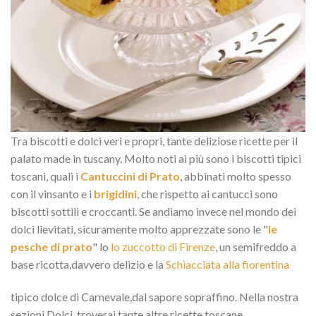
Tra biscotti e dolci veri e propri, tante deliziose ricette per il
palato made in tuscany. Molto noti ai più sono i biscotti tipici
toscani, quali i
Cantuccini di Prato
, abbinati molto spesso
con il vinsanto e i
brigidini
, che rispetto ai cantucci sono
biscotti sottili e croccanti. Se andiamo invece nel mondo dei
dolci lievitati, sicuramente molto apprezzate sono le "
le
pesche di prato
" lo
lo zuccotto di Firenze
, un semifreddo a
base ricotta,davvero delizio e la
Schiacciata alla fiorentina
tipico dolce di Carnevale,dal sapore sopraffino. Nella nostra
sezioni Dolci, troverai tante altre ricette toscane.