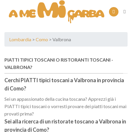
Skip
to
content
Lombardia
>
Como
> Valbrona
PIATTI TIPICI TOSCANI O RISTORANTI TOSCANI -
VALBRONA?
Cerchi PIATTI tipici toscani a
Valbrona
in provincia
di
Como
?
Sei un appassionato della cucina toscana? Apprezzi già i
PIATTI tipici toscani o vorresti provare dei piatti toscani mai
provati prima?
Sei alla ricerca di un
ristorate toscano
a
Valbrona
in
provincia di
Como
?