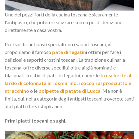
Uno dei pezzi forti della cucina toscana è sicuramente
l'antipasto, che potete realizzare con un po' di dedizione
direttamente a casa vostra.
Per i vostri antipasti speciali con i sapori toscani, vi
proponiamo il famoso
paté di fegatin
i
ottimi per fare i
deliziosi e saporiti crostini toscani. La tradizione culinaria
toscana, offre diverse specilità oltre ai già nominati e
blasonati crostini di pat+ di fegatini, come: le
bruschette al
lardo di colonnata al rosmarino
, i
coccoli al prosciutto e
stracchino
o le
polpette di patate di Lucca
. Ma non è
finita, qui, nella categoria degli antipsti toscani,troverete tanti
altri piatti che vi stupiranno
Primi piatti toscani e sughi.