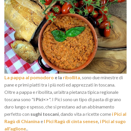
La pappa al pomodoro
e la
ribollita
, sono due minestre di
pane e primi piatti tra i più noti ed apprezzati in toscana.
Oltre a pappa e ribollita, un'altra pietanza tipica regionale
toscana sono "
i Pici<>
". I Pici sono un tipo di pasta di grano
duro lungo e spesso, che si prestano ad un abbinamento
perfetto con
sughi toscani
, dando vita a ricette come
i Pici al
Ragù di Chianina
e
I Pici Ragù di cinta senese
,
i Pici al sugo
all'aglione
.
.