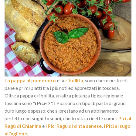
La pappa al pomodoro
e la
ribollita
, sono due minestre di
pane e primi piatti tra i più noti ed apprezzati in toscana.
Oltre a pappa e ribollita, un'altra pietanza tipica regionale
toscana sono "
i Pici<>
". I Pici sono un tipo di pasta di grano
duro lungo e spesso, che si prestano ad un abbinamento
perfetto con
sughi toscani
, dando vita a ricette come
i Pici al
Ragù di Chianina
e
I Pici Ragù di cinta senese
,
i Pici al sugo
all'aglione
.
.