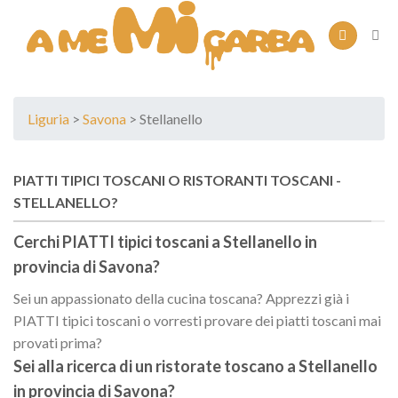
Skip
to
content
Liguria
>
Savona
> Stellanello
PIATTI TIPICI TOSCANI O RISTORANTI TOSCANI -
STELLANELLO?
Cerchi PIATTI tipici toscani a
Stellanello
in
provincia di
Savona
?
Sei un appassionato della cucina toscana? Apprezzi già i
PIATTI tipici toscani o vorresti provare dei piatti toscani mai
provati prima?
Sei alla ricerca di un
ristorate toscano
a
Stellanello
in provincia di
Savona
?