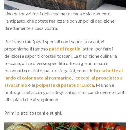
Uno dei pezzi forti della cucina toscana è sicuramente
l'antipasto, che potete realizzare con un po' di dedizione
direttamente a casa vostra.
Per i vostri antipasti speciali con i sapori toscani, vi
proponiamo il famoso
paté di fegatin
i
ottimi per fare i
deliziosi e saporiti crostini toscani. La tradizione culinaria
toscana, offre diverse specilità oltre ai già nominati e
blasonati crostini di pat+ di fegatini, come: le
bruschette al
lardo di colonnata al rosmarino
, i
coccoli al prosciutto e
stracchino
o le
polpette di patate di Lucca
. Ma non è
finita, qui, nella categoria degli antipsti toscani,troverete tanti
altri piatti che vi stupiranno
Primi piatti toscani e sughi.