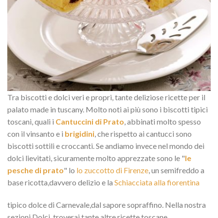
Tra biscotti e dolci veri e propri, tante deliziose ricette per il
palato made in tuscany. Molto noti ai più sono i biscotti tipici
toscani, quali i
Cantuccini di Prato
, abbinati molto spesso
con il vinsanto e i
brigidini
, che rispetto ai cantucci sono
biscotti sottili e croccanti. Se andiamo invece nel mondo dei
dolci lievitati, sicuramente molto apprezzate sono le "
le
pesche di prato
" lo
lo zuccotto di Firenze
, un semifreddo a
base ricotta,davvero delizio e la
Schiacciata alla fiorentina
tipico dolce di Carnevale,dal sapore sopraffino. Nella nostra
sezioni Dolci, troverai tante altre ricette toscane.