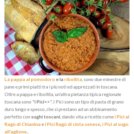
La pappa al pomodoro
e la
ribollita
, sono due minestre di
pane e primi piatti tra i più noti ed apprezzati in toscana.
Oltre a pappa e ribollita, un'altra pietanza tipica regionale
toscana sono "
i Pici<>
". I Pici sono un tipo di pasta di grano
duro lungo e spesso, che si prestano ad un abbinamento
perfetto con
sughi toscani
, dando vita a ricette come
i Pici al
Ragù di Chianina
e
I Pici Ragù di cinta senese
,
i Pici al sugo
all'aglione
.
.