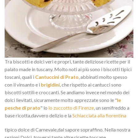
Tra biscotti e dolci veri e propri, tante deliziose ricette per il
palato made in tuscany. Molto noti ai più sono i biscotti tipici
toscani, quali i
Cantuccini di Prato
, abbinati molto spesso
con il vinsanto e i
brigidini
, che rispetto ai cantucci sono
biscotti sottili e croccanti. Se andiamo invece nel mondo dei
dolci lievitati, sicuramente molto apprezzate sono le "
le
pesche di prato
" lo
lo zuccotto di Firenze
, un semifreddo a
base ricotta,davvero delizio e la
Schiacciata alla fiorentina
tipico dolce di Carnevale,dal sapore sopraffino. Nella nostra
sezioni Dolci, troverai tante altre ricette toscane.