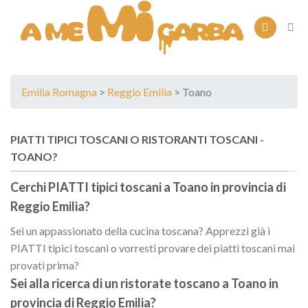
Skip
to
content
Emilia Romagna
>
Reggio Emilia
> Toano
PIATTI TIPICI TOSCANI O RISTORANTI TOSCANI -
TOANO?
Cerchi PIATTI tipici toscani a
Toano
in provincia di
Reggio Emilia
?
Sei un appassionato della cucina toscana? Apprezzi già i
PIATTI tipici toscani o vorresti provare dei piatti toscani mai
provati prima?
Sei alla ricerca di un
ristorate toscano
a
Toano
in
provincia di
Reggio Emilia
?