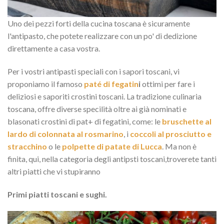
Uno dei pezzi forti della cucina toscana è sicuramente
l'antipasto, che potete realizzare con un po' di dedizione
direttamente a casa vostra.
Per i vostri antipasti speciali con i sapori toscani, vi
proponiamo il famoso
paté di fegatin
i
ottimi per fare i
deliziosi e saporiti crostini toscani. La tradizione culinaria
toscana, offre diverse specilità oltre ai già nominati e
blasonati crostini di pat+ di fegatini, come: le
bruschette al
lardo di colonnata al rosmarino
, i
coccoli al prosciutto e
stracchino
o le
polpette di patate di Lucca
. Ma non è
finita, qui, nella categoria degli antipsti toscani,troverete tanti
altri piatti che vi stupiranno
Primi piatti toscani e sughi.