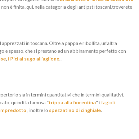
 non è finita, qui, nella categoria degli antipsti toscani,troverete
d apprezzati in toscana. Oltre a pappa e ribollita, un'altra
lungo e spesso, che si prestano ad un abbinamento perfetto con
ese
,
i Pici al sugo all'aglione
.
.
rtorio sia in termini quantitativi che in termini qualitativi.
licato, quindi la famosa "
trippa alla fiorentina
" i
fagioli
lampredotto
, inoltre lo
spezzatino di cinghiale
.