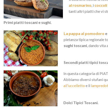
al rosmarino
, i
coccoli
tanti altri piatti che vi 
Primi piatti toscani e sughi.
La pappa al pomodoro
e
pietanza tipica regionale t
sughi toscani
, dando vita
Secondi piatti tipici tosc
In questa categoria di PIATT
Abbiamo diversi stufani qua
all'uccelletto
e il
lampredot
Dolci Tipici Toscani.