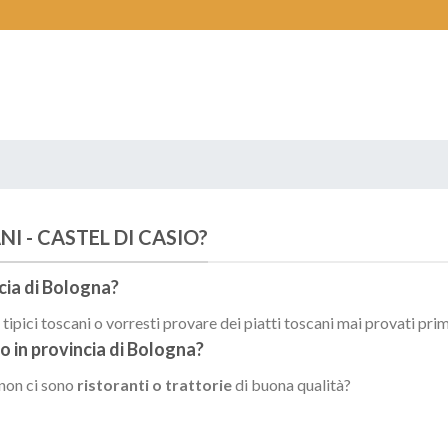
I - CASTEL DI CASIO?
cia di
Bologna
?
ipici toscani o vorresti provare dei piatti toscani mai provati pri
io
in provincia di
Bologna
?
 non ci sono
ristoranti o trattorie
di buona qualità?