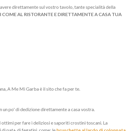
avere direttamente sul vostro tavolo, tante specialità della
 COME AL RISTORANTE E DIRETTAMENTE A CASA TUA
ana, A Me Mi Garba è il sito che fa per te.
n un po' di dedizione direttamente a casa vostra.
i
ottimi per fare i deliziosi e saporiti crostini toscani. La
 di pat+ di fegatini, come: le
bruschette al lardo di colonnata