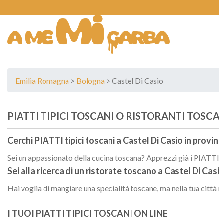
Skip
to
content
Emilia Romagna
>
Bologna
> Castel Di Casio
PIATTI TIPICI TOSCANI O RISTORANTI TOSCAN
Cerchi PIATTI tipici toscani a
Castel Di Casio
in provin
Sei un appassionato della cucina toscana? Apprezzi già i PIATTI t
Sei alla ricerca di un
ristorate toscano
a
Castel Di Cas
Hai voglia di mangiare una specialità toscane, ma nella tua città
I TUOI PIATTI TIPICI TOSCANI ON LINE