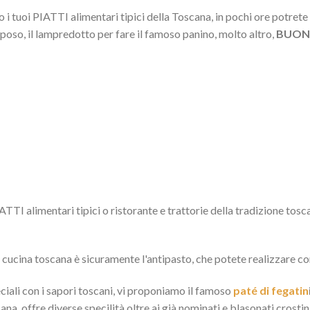
i tuoi PIATTI alimentari tipici della Toscana, in pochi ore potrete 
eposo, il lampredotto per fare il famoso panino, molto altro,
BUONI
ATTI alimentari tipici o ristorante e trattorie della tradizione tosc
a cucina toscana è sicuramente l'antipasto, che potete realizzare co
eciali con i sapori toscani, vi proponiamo il famoso
paté di fegatin
ana, offre diverse specilità oltre ai già nominati e blasonati crostini