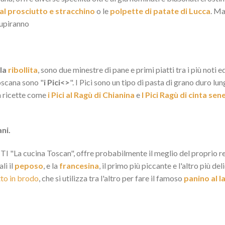
 al prosciutto e stracchino
o le
polpette di patate di Lucca
. Ma
stupiranno
 la
ribollita
, sono due minestre di pane e primi piatti tra i più noti e
oscana sono "
i Pici<>
". I Pici sono un tipo di pasta di grano duro 
 a ricette come
i Pici al Ragù di Chianina
e
I Pici Ragù di cinta sen
ani.
I "La cucina Toscan", offre probabilmente il meglio del proprio repe
li il
peposo
, e la
francesina
, il primo più piccante e l'altro più de
to in brodo
, che si utilizza tra l'altro per fare il famoso
panino al 