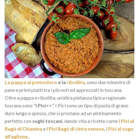
La pappa al pomodoro
e la
ribollita
, sono due minestre di
pane e primi piatti tra i più noti ed apprezzati in toscana.
Oltre a pappa e ribollita, un'altra pietanza tipica regionale
toscana sono "
i Pici<>
". I Pici sono un tipo di pasta di grano
duro lungo e spesso, che si prestano ad un abbinamento
perfetto con
sughi toscani
, dando vita a ricette come
i Pici al
Ragù di Chianina
e
I Pici Ragù di cinta senese
,
i Pici al sugo
all'aglione
.
.