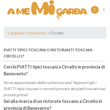
Skip
to
content
Campania
>
Benevento
> Circello
PIATTI TIPICI TOSCANI O RISTORANTI TOSCANI -
CIRCELLO?
Cerchi PIATTI tipici toscani a
Circello
in provincia di
Benevento
?
Sei un appassionato della cucina toscana? Apprezzi già i
PIATTI tipici toscani o vorresti provare dei piatti toscani mai
provati prima?
Sei alla ricerca di un
ristorate toscano
a
Circello
in
provincia di
Benevento
?