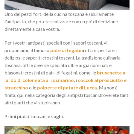
Uno dei pezzi forti della cucina toscana è sicuramente
l'antipasto, che potete realizzare con un po' di dedizione
direttamente a casa vostra.
Per i vostri antipasti speciali con i sapori toscani, vi
proponiamo il famoso
paté di fegatin
i
ottimi per fare i
deliziosi e saporiti crostini toscani. La tradizione culinaria
toscana, offre diverse specilità oltre ai già nominati e
blasonati crostini di pat+ di fegatini, come: le
bruschette al
lardo di colonnata al rosmarino
, i
coccoli al prosciutto e
stracchino
o le
polpette di patate di Lucca
. Ma non è
finita, qui, nella categoria degli antipsti toscani,troverete tanti
altri piatti che vi stupiranno
Primi piatti toscani e sughi.