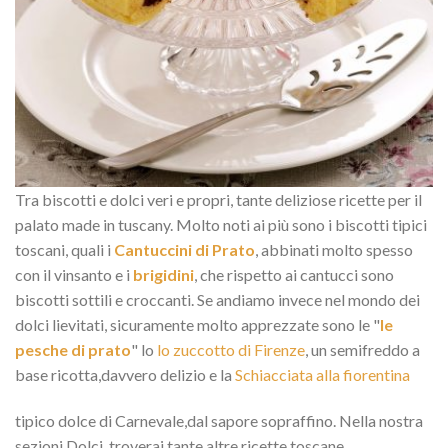
Tra biscotti e dolci veri e propri, tante deliziose ricette per il
palato made in tuscany. Molto noti ai più sono i biscotti tipici
toscani, quali i
Cantuccini di Prato
, abbinati molto spesso
con il vinsanto e i
brigidini
, che rispetto ai cantucci sono
biscotti sottili e croccanti. Se andiamo invece nel mondo dei
dolci lievitati, sicuramente molto apprezzate sono le "
le
pesche di prato
" lo
lo zuccotto di Firenze
, un semifreddo a
base ricotta,davvero delizio e la
Schiacciata alla fiorentina
tipico dolce di Carnevale,dal sapore sopraffino. Nella nostra
sezioni Dolci, troverai tante altre ricette toscane.