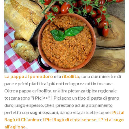
La pappa al pomodoro
e la
ribollita
, sono due minestre di
pane e primi piatti tra i più noti ed apprezzati in toscana.
Oltre a pappa e ribollita, un'altra pietanza tipica regionale
toscana sono "
i Pici<>
". I Pici sono un tipo di pasta di grano
duro lungo e spesso, che si prestano ad un abbinamento
perfetto con
sughi toscani
, dando vita a ricette come
i Pici al
Ragù di Chianina
e
I Pici Ragù di cinta senese
,
i Pici al sugo
all'aglione
.
.