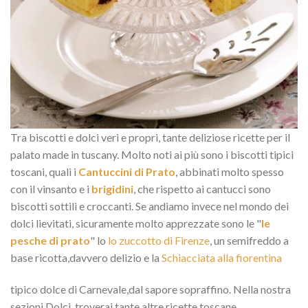
Tra biscotti e dolci veri e propri, tante deliziose ricette per il
palato made in tuscany. Molto noti ai più sono i biscotti tipici
toscani, quali i
Cantuccini di Prato
, abbinati molto spesso
con il vinsanto e i
brigidini
, che rispetto ai cantucci sono
biscotti sottili e croccanti. Se andiamo invece nel mondo dei
dolci lievitati, sicuramente molto apprezzate sono le "
le
pesche di prato
" lo
lo zuccotto di Firenze
, un semifreddo a
base ricotta,davvero delizio e la
Schiacciata alla fiorentina
tipico dolce di Carnevale,dal sapore sopraffino. Nella nostra
sezioni Dolci, troverai tante altre ricette toscane.