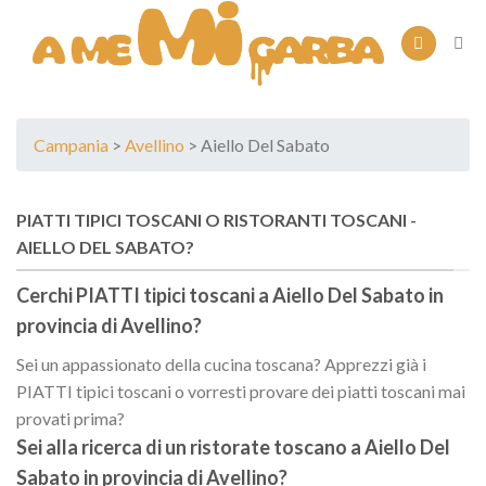
Skip
to
content
Campania
>
Avellino
> Aiello Del Sabato
PIATTI TIPICI TOSCANI O RISTORANTI TOSCANI -
AIELLO DEL SABATO?
Cerchi PIATTI tipici toscani a
Aiello Del Sabato
in
provincia di
Avellino
?
Sei un appassionato della cucina toscana? Apprezzi già i
PIATTI tipici toscani o vorresti provare dei piatti toscani mai
provati prima?
Sei alla ricerca di un
ristorate toscano
a
Aiello Del
Sabato
in provincia di
Avellino
?