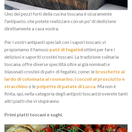
Uno dei pezzi forti della cucina toscana è sicuramente
l'antipasto, che potete realizzare con un po' di dedizione
direttamente a casa vostra.
Per i vostri antipasti speciali con i sapori toscani, vi
proponiamo il famoso
paté di fegatin
i
ottimi per fare i
deliziosi e saporiti crostini toscani. La tradizione culinaria
toscana, offre diverse specilità oltre ai già nominati e
blasonati crostini di pat+ di fegatini, come: le
bruschette al
lardo di colonnata al rosmarino
, i
coccoli al prosciutto e
stracchino
o le
polpette di patate di Lucca
. Ma non è
finita, qui, nella categoria degli antipsti toscani,troverete tanti
altri piatti che vi stupiranno
Primi piatti toscani e sughi.