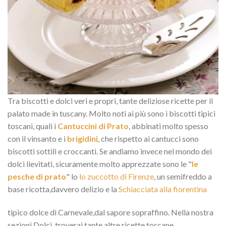
Tra biscotti e dolci veri e propri, tante deliziose ricette per il
palato made in tuscany. Molto noti ai più sono i biscotti tipici
toscani, quali i
Cantuccini di Prato
, abbinati molto spesso
con il vinsanto e i
brigidini
, che rispetto ai cantucci sono
biscotti sottili e croccanti. Se andiamo invece nel mondo dei
dolci lievitati, sicuramente molto apprezzate sono le "
le
pesche di prato
" lo
lo zuccotto di Firenze
, un semifreddo a
base ricotta,davvero delizio e la
Schiacciata alla fiorentina
tipico dolce di Carnevale,dal sapore sopraffino. Nella nostra
sezioni Dolci, troverai tante altre ricette toscane.