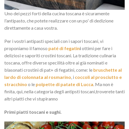
Uno dei pezzi forti della cucina toscana è sicuramente
l'antipasto, che potete realizzare con un po' di dedizione
direttamente a casa vostra.
Per i vostri antipasti speciali con i sapori toscani, vi
proponiamo il famoso
paté di fegatin
i
ottimi per fare i
deliziosi e saporiti crostini toscani. La tradizione culinaria
toscana, offre diverse specilità oltre ai già nominati e
blasonati crostini di pat+ di fegatini, come: le
bruschette al
lardo di colonnata al rosmarino
, i
coccoli al prosciutto e
stracchino
o le
polpette di patate di Lucca
. Ma non è
finita, qui, nella categoria degli antipsti toscani,troverete tanti
altri piatti che vi stupiranno
Primi piatti toscani e sughi.