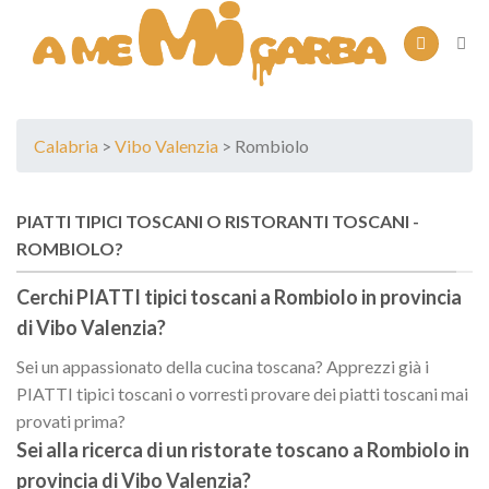
Skip
to
content
Calabria
>
Vibo Valenzia
> Rombiolo
PIATTI TIPICI TOSCANI O RISTORANTI TOSCANI -
ROMBIOLO?
Cerchi PIATTI tipici toscani a
Rombiolo
in provincia
di
Vibo Valenzia
?
Sei un appassionato della cucina toscana? Apprezzi già i
PIATTI tipici toscani o vorresti provare dei piatti toscani mai
provati prima?
Sei alla ricerca di un
ristorate toscano
a
Rombiolo
in
provincia di
Vibo Valenzia
?