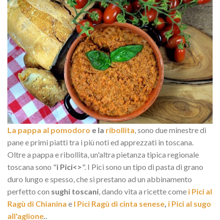
La pappa al pomodoro
e la
ribollita
, sono due minestre di
pane e primi piatti tra i più noti ed apprezzati in toscana.
Oltre a pappa e ribollita, un'altra pietanza tipica regionale
toscana sono "
i Pici<>
". I Pici sono un tipo di pasta di grano
duro lungo e spesso, che si prestano ad un abbinamento
perfetto con
sughi toscani
, dando vita a ricette come
i Pici al
Ragù di Chianina
e
I Pici Ragù di cinta senese
,
i Pici al sugo
all'aglione
.
.