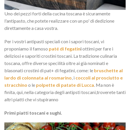
Uno dei pezzi forti della cucina toscana è sicuramente
l'antipasto, che potete realizzare con un po' di dedizione
direttamente a casa vostra.
Per i vostri antipasti speciali con i sapori toscani, vi
proponiamo il famoso
paté di fegatin
i
ottimi per fare i
deliziosi e saporiti crostini toscani. La tradizione culinaria
toscana, offre diverse specilità oltre ai già nominati e
blasonati crostini di pat+ di fegatini, come: le
bruschette al
lardo di colonnata al rosmarino
, i
coccoli al prosciutto e
stracchino
o le
polpette di patate di Lucca
. Ma non è
finita, qui, nella categoria degli antipsti toscani,troverete tanti
altri piatti che vi stupiranno
Primi piatti toscani e sughi.