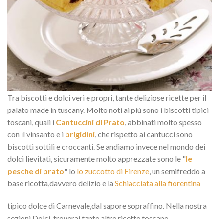
Tra biscotti e dolci veri e propri, tante deliziose ricette per il
palato made in tuscany. Molto noti ai più sono i biscotti tipici
toscani, quali i
Cantuccini di Prato
, abbinati molto spesso
con il vinsanto e i
brigidini
, che rispetto ai cantucci sono
biscotti sottili e croccanti. Se andiamo invece nel mondo dei
dolci lievitati, sicuramente molto apprezzate sono le "
le
pesche di prato
" lo
lo zuccotto di Firenze
, un semifreddo a
base ricotta,davvero delizio e la
Schiacciata alla fiorentina
tipico dolce di Carnevale,dal sapore sopraffino. Nella nostra
sezioni Dolci, troverai tante altre ricette toscane.