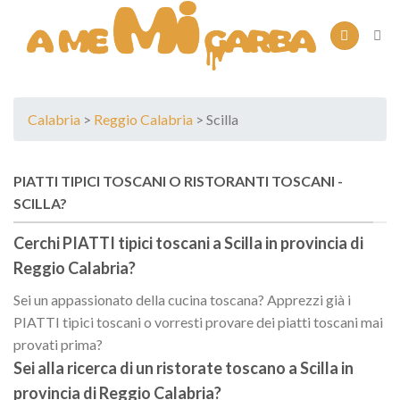
Skip
to
content
Calabria
>
Reggio Calabria
> Scilla
PIATTI TIPICI TOSCANI O RISTORANTI TOSCANI -
SCILLA?
Cerchi PIATTI tipici toscani a
Scilla
in provincia di
Reggio Calabria
?
Sei un appassionato della cucina toscana? Apprezzi già i
PIATTI tipici toscani o vorresti provare dei piatti toscani mai
provati prima?
Sei alla ricerca di un
ristorate toscano
a
Scilla
in
provincia di
Reggio Calabria
?