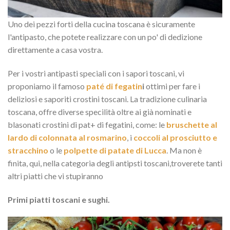
Uno dei pezzi forti della cucina toscana è sicuramente
l'antipasto, che potete realizzare con un po' di dedizione
direttamente a casa vostra.
Per i vostri antipasti speciali con i sapori toscani, vi
proponiamo il famoso
paté di fegatin
i
ottimi per fare i
deliziosi e saporiti crostini toscani. La tradizione culinaria
toscana, offre diverse specilità oltre ai già nominati e
blasonati crostini di pat+ di fegatini, come: le
bruschette al
lardo di colonnata al rosmarino
, i
coccoli al prosciutto e
stracchino
o le
polpette di patate di Lucca
. Ma non è
finita, qui, nella categoria degli antipsti toscani,troverete tanti
altri piatti che vi stupiranno
Primi piatti toscani e sughi.