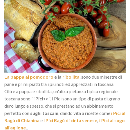
La pappa al pomodoro
e la
ribollita
, sono due minestre di
pane e primi piatti tra i più noti ed apprezzati in toscana.
Oltre a pappa e ribollita, un'altra pietanza tipica regionale
toscana sono "
i Pici<>
". I Pici sono un tipo di pasta di grano
duro lungo e spesso, che si prestano ad un abbinamento
perfetto con
sughi toscani
, dando vita a ricette come
i Pici al
Ragù di Chianina
e
I Pici Ragù di cinta senese
,
i Pici al sugo
all'aglione
.
.