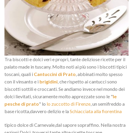
Tra biscotti e dolci veri e propri, tante deliziose ricette per il
palato made in tuscany. Molto noti ai più sono i biscotti tipici
toscani, quali i
Cantuccini di Prato
, abbinati molto spesso
con il vinsanto e i
brigidini
, che rispetto ai cantucci sono
biscotti sottili e croccanti. Se andiamo invece nel mondo dei
dolci lievitati, sicuramente molto apprezzate sono le "
le
pesche di prato
" lo
lo zuccotto di Firenze
, un semifreddo a
base ricotta,davvero delizio e la
Schiacciata alla fiorentina
tipico dolce di Carnevale,dal sapore sopraffino. Nella nostra
sezioni Dolci, troverai tante altre ricette toscane.