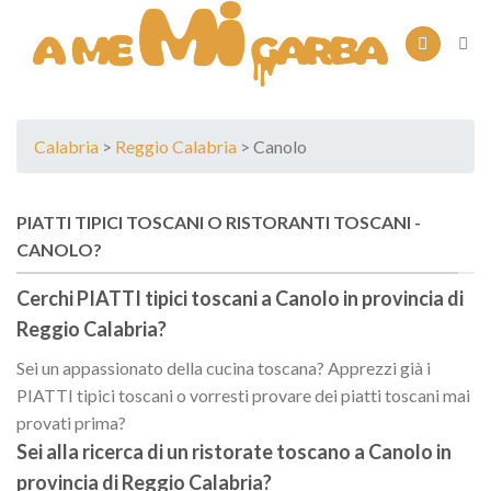
Skip
to
content
Calabria
>
Reggio Calabria
> Canolo
PIATTI TIPICI TOSCANI O RISTORANTI TOSCANI -
CANOLO?
Cerchi PIATTI tipici toscani a
Canolo
in provincia di
Reggio Calabria
?
Sei un appassionato della cucina toscana? Apprezzi già i
PIATTI tipici toscani o vorresti provare dei piatti toscani mai
provati prima?
Sei alla ricerca di un
ristorate toscano
a
Canolo
in
provincia di
Reggio Calabria
?