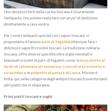
Uno dei pezzi forti della cucina toscana è sicuramente
l'antipasto, che potete realizzare con un po' di dedizione
direttamente a casa vostra.
Per i vostri antipasti speciali con i sapori toscani, vi
proponiamo il famoso
paté di fegatin
i
ottimi per fare i
deliziosi e saporiti crostini toscani. La tradizione culinaria
toscana, offre diverse specilità oltre ai già nominati e
blasonati crostini di pat+ di fegatini, come: le
bruschette al
lardo di colonnata al rosmarino
, i
coccoli al prosciutto e
stracchino
o le
polpette di patate di Lucca
. Ma non è
finita, qui, nella categoria degli antipsti toscani,troverete tanti
altri piatti che vi stupiranno
Primi piatti toscani e sughi.