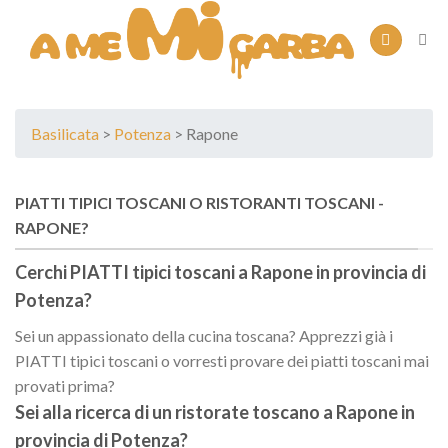
Skip
to
content
Basilicata
>
Potenza
> Rapone
PIATTI TIPICI TOSCANI O RISTORANTI TOSCANI -
RAPONE?
Cerchi PIATTI tipici toscani a
Rapone
in provincia di
Potenza
?
Sei un appassionato della cucina toscana? Apprezzi già i
PIATTI tipici toscani o vorresti provare dei piatti toscani mai
provati prima?
Sei alla ricerca di un
ristorate toscano
a
Rapone
in
provincia di
Potenza
?