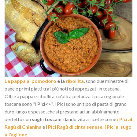
La pappa al pomodoro
e la
ribollita
, sono due minestre di
pane e primi piatti tra i più noti ed apprezzati in toscana.
Oltre a pappa e ribollita, un'altra pietanza tipica regionale
toscana sono "
i Pici<>
". I Pici sono un tipo di pasta di grano
duro lungo e spesso, che si prestano ad un abbinamento
perfetto con
sughi toscani
, dando vita a ricette come
i Pici al
Ragù di Chianina
e
I Pici Ragù di cinta senese
,
i Pici al sugo
all'aglione
.
.