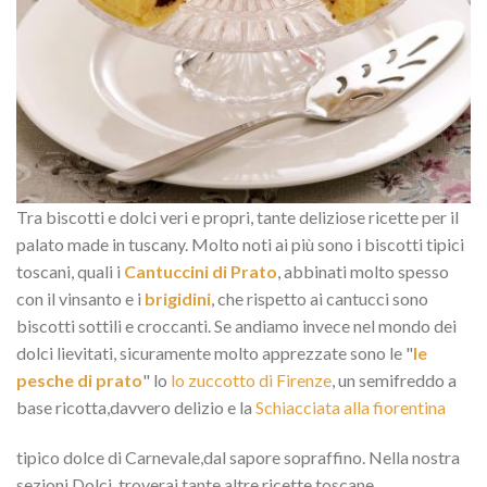
Tra biscotti e dolci veri e propri, tante deliziose ricette per il
palato made in tuscany. Molto noti ai più sono i biscotti tipici
toscani, quali i
Cantuccini di Prato
, abbinati molto spesso
con il vinsanto e i
brigidini
, che rispetto ai cantucci sono
biscotti sottili e croccanti. Se andiamo invece nel mondo dei
dolci lievitati, sicuramente molto apprezzate sono le "
le
pesche di prato
" lo
lo zuccotto di Firenze
, un semifreddo a
base ricotta,davvero delizio e la
Schiacciata alla fiorentina
tipico dolce di Carnevale,dal sapore sopraffino. Nella nostra
sezioni Dolci, troverai tante altre ricette toscane.