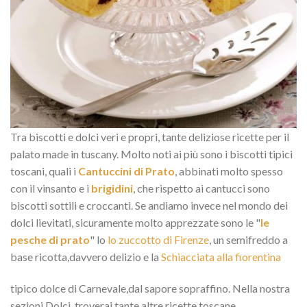
Tra biscotti e dolci veri e propri, tante deliziose ricette per il
palato made in tuscany. Molto noti ai più sono i biscotti tipici
toscani, quali i
Cantuccini di Prato
, abbinati molto spesso
con il vinsanto e i
brigidini
, che rispetto ai cantucci sono
biscotti sottili e croccanti. Se andiamo invece nel mondo dei
dolci lievitati, sicuramente molto apprezzate sono le "
le
pesche di prato
" lo
lo zuccotto di Firenze
, un semifreddo a
base ricotta,davvero delizio e la
Schiacciata alla fiorentina
tipico dolce di Carnevale,dal sapore sopraffino. Nella nostra
sezioni Dolci, troverai tante altre ricette toscane.