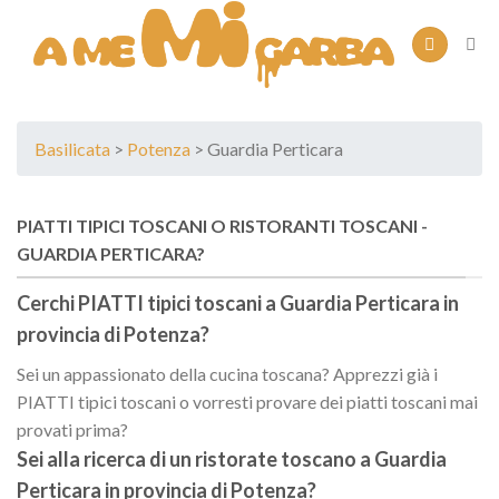
Skip
to
content
Basilicata
>
Potenza
> Guardia Perticara
PIATTI TIPICI TOSCANI O RISTORANTI TOSCANI -
GUARDIA PERTICARA?
Cerchi PIATTI tipici toscani a
Guardia Perticara
in
provincia di
Potenza
?
Sei un appassionato della cucina toscana? Apprezzi già i
PIATTI tipici toscani o vorresti provare dei piatti toscani mai
provati prima?
Sei alla ricerca di un
ristorate toscano
a
Guardia
Perticara
in provincia di
Potenza
?