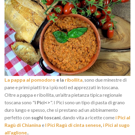
La pappa al pomodoro
e la
ribollita
, sono due minestre di
pane e primi piatti tra i più noti ed apprezzati in toscana.
Oltre a pappa e ribollita, un'altra pietanza tipica regionale
toscana sono "
i Pici<>
". I Pici sono un tipo di pasta di grano
duro lungo e spesso, che si prestano ad un abbinamento
perfetto con
sughi toscani
, dando vita a ricette come
i Pici al
Ragù di Chianina
e
I Pici Ragù di cinta senese
,
i Pici al sugo
all'aglione
.
.