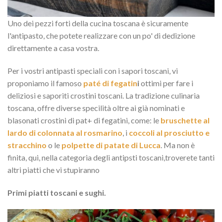
Uno dei pezzi forti della cucina toscana è sicuramente
l'antipasto, che potete realizzare con un po' di dedizione
direttamente a casa vostra.
Per i vostri antipasti speciali con i sapori toscani, vi
proponiamo il famoso
paté di fegatin
i
ottimi per fare i
deliziosi e saporiti crostini toscani. La tradizione culinaria
toscana, offre diverse specilità oltre ai già nominati e
blasonati crostini di pat+ di fegatini, come: le
bruschette al
lardo di colonnata al rosmarino
, i
coccoli al prosciutto e
stracchino
o le
polpette di patate di Lucca
. Ma non è
finita, qui, nella categoria degli antipsti toscani,troverete tanti
altri piatti che vi stupiranno
Primi piatti toscani e sughi.