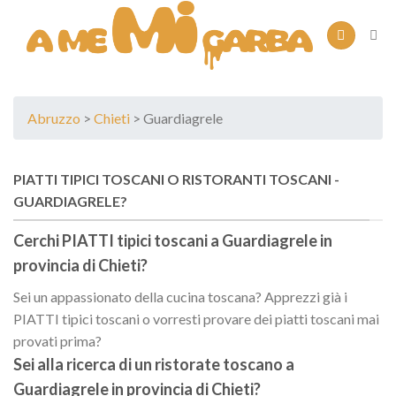
Skip
to
content
Abruzzo
>
Chieti
> Guardiagrele
PIATTI TIPICI TOSCANI O RISTORANTI TOSCANI -
GUARDIAGRELE?
Cerchi PIATTI tipici toscani a
Guardiagrele
in
provincia di
Chieti
?
Sei un appassionato della cucina toscana? Apprezzi già i
PIATTI tipici toscani o vorresti provare dei piatti toscani mai
provati prima?
Sei alla ricerca di un
ristorate toscano
a
Guardiagrele
in provincia di
Chieti
?