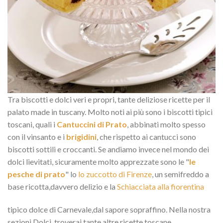
Tra biscotti e dolci veri e propri, tante deliziose ricette per il
palato made in tuscany. Molto noti ai più sono i biscotti tipici
toscani, quali i
Cantuccini di Prato
, abbinati molto spesso
con il vinsanto e i
brigidini
, che rispetto ai cantucci sono
biscotti sottili e croccanti. Se andiamo invece nel mondo dei
dolci lievitati, sicuramente molto apprezzate sono le "
le
pesche di prato
" lo
lo zuccotto di Firenze
, un semifreddo a
base ricotta,davvero delizio e la
Schiacciata alla fiorentina
tipico dolce di Carnevale,dal sapore sopraffino. Nella nostra
sezioni Dolci, troverai tante altre ricette toscane.