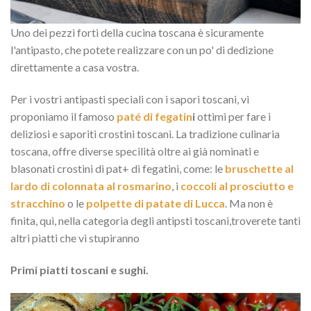
Uno dei pezzi forti della cucina toscana è sicuramente
l'antipasto, che potete realizzare con un po' di dedizione
direttamente a casa vostra.
Per i vostri antipasti speciali con i sapori toscani, vi
proponiamo il famoso
paté di fegatin
i
ottimi per fare i
deliziosi e saporiti crostini toscani. La tradizione culinaria
toscana, offre diverse specilità oltre ai già nominati e
blasonati crostini di pat+ di fegatini, come: le
bruschette al
lardo di colonnata al rosmarino
, i
coccoli al prosciutto e
stracchino
o le
polpette di patate di Lucca
. Ma non è
finita, qui, nella categoria degli antipsti toscani,troverete tanti
altri piatti che vi stupiranno
Primi piatti toscani e sughi.