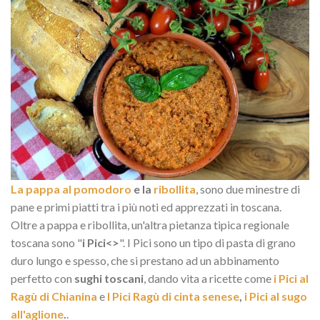
La pappa al pomodoro
e la
ribollita
, sono due minestre di
pane e primi piatti tra i più noti ed apprezzati in toscana.
Oltre a pappa e ribollita, un'altra pietanza tipica regionale
toscana sono "
i Pici<>
". I Pici sono un tipo di pasta di grano
duro lungo e spesso, che si prestano ad un abbinamento
perfetto con
sughi toscani
, dando vita a ricette come
i Pici al
Ragù di Chianina
e
I Pici Ragù di cinta senese
,
i Pici al sugo
all'aglione
.
.